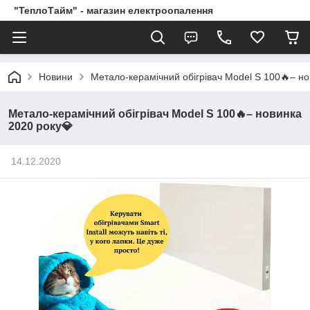
"ТеплоТайм" - магазин електроопалення
Новини
Метало-керамічний обігрівач Model S 100🔥– но
Метало-керамічний обігрівач Model S 100🔥– новинка
2020 року💎
14.12.2020