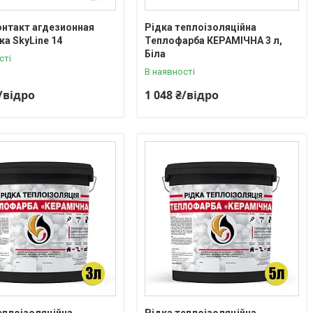
нтакт агдезионная
Рідка теплоізоляційна
ка SkyLine 14
Теплофарба КЕРАМІЧНА 3 л,
Біла
сті
В наявності
₴/відро
1 048 ₴/відро
еплоізоляційна
Рідка теплоізоляційна