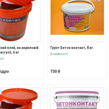
ий клей, на акриловій
Грунт Бетон контакт, 8 кг.
acrysil, 6 кг
В наявності
сті
відро
730 ₴