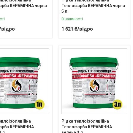
арба КЕРАМІЧНА чорна
Теплофарба КЕРАМІЧНА чорна
5 л
сті
В наявності
₴/відро
1 621 ₴/відро
еплоізоляційна
Рідка теплоізоляційна
арба КЕРАМІЧНА
Теплофарба КЕРАМІЧНА
1 л
зелена 3 л