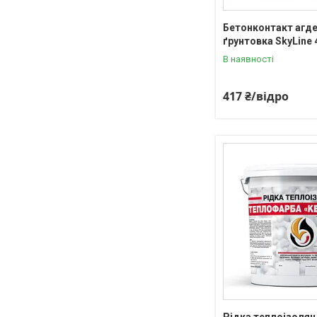
Бетонконтакт агд
ґрунтовка SkyLine 
В наявності
417 ₴/відро
Рідка теплоізоляц