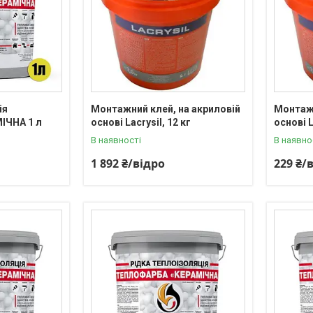
ія
Монтажний клей, на акриловій
Монтажн
ІЧНА 1 л
основі Lacrysil, 12 кг
основі L
В наявності
В наявно
1 892 ₴/відро
229 ₴/