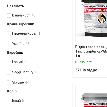
Наявність
В наявності
48
Країна виробник
Південна Корея
1
Україна
48
Рідка теплоізоляц
Теплофарба КЕРАМ
Виробник
1 л
Lacrysil
4
В наявності
371 ₴/відро
Seggi Century
1
SkyLine
44
Колір
Білий
5