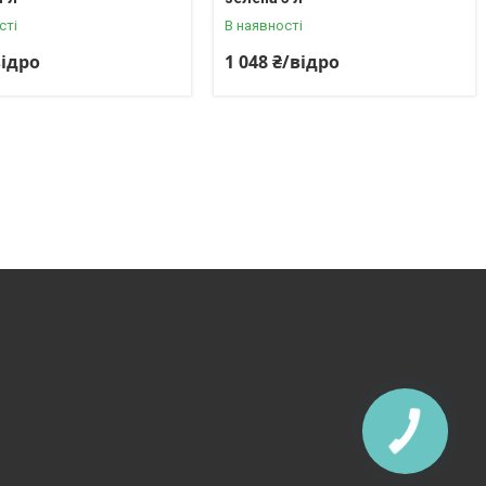
сті
В наявності
відро
1 048 ₴/відро