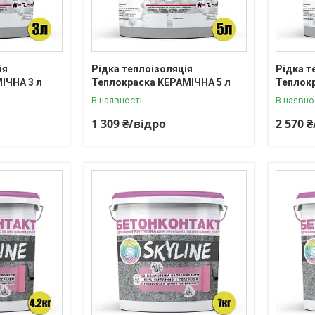
ія
Рідка теплоізоляція
Рідка т
ІЧНА 3 л
Теплокраска КЕРАМІЧНА 5 л
Теплокр
В наявності
В наявно
1 309 ₴/відро
2 570 