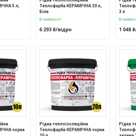
ІЧНА 5 л,
Теплофарба КЕРАМІЧНА 20 л,
Теплоф
Біла
3 л
В наявності
В наявно
6 293 ₴/відро
1 048 
ійна
Рідка теплоізоляційна
Рідка т
ІЧНА чорна
Теплофарба КЕРАМІЧНА чорна
Теплоф
20 л
зелена 