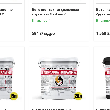
езионная
Бетонконтакт агдезионная
Бетонко
4.2
ґрунтовка SkyLine 7
ґрунтов
В наявності
В наявно
594 ₴/відро
1 568 
ійна
Рідка теплоізоляційна
Рідка т