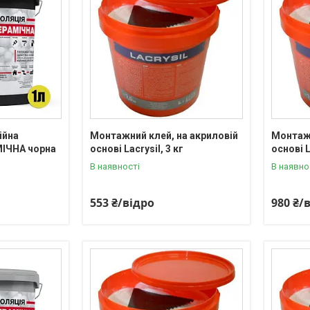
ійна
Монтажний клей, на акриловій
Монтажн
ІЧНА чорна
основі Lacrysil, 3 кг
основі L
В наявності
В наявно
553 ₴/відро
980 ₴/