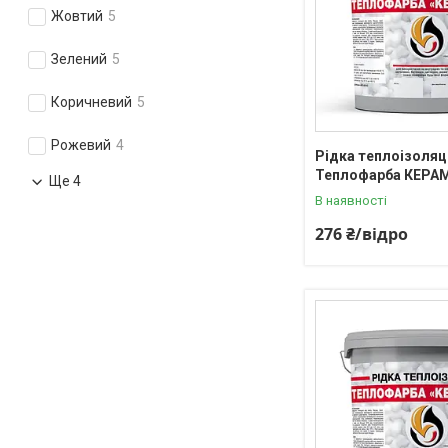
Жовтий
5
Зелений
5
Коричневий
5
Рожевий
4
Рідка теплоізоляц
Теплофарба КЕРАМ
Ще 4
В наявності
276 ₴/відро