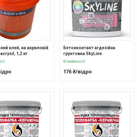
ий клей, на акриловій
Бетонконтакт агдезійна
acrysil, 1,2 кг
грунтовка SkyLine
сті
В наявності
відро
176 ₴/відро