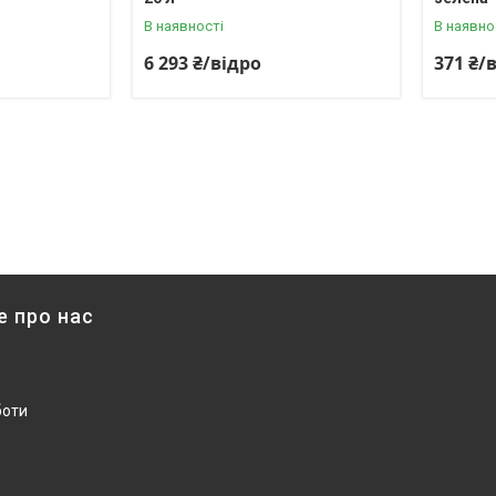
В наявності
В наявно
6 293 ₴/відро
371 ₴/
е про нас
боти