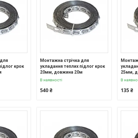
 для
Монтажна стрічка для
Монтажн
підлог крок
укладання теплих підлог крок
укладан
м
20мм, довжина 20м
25мм, 
В наявності
В наявно
540 ₴
135 ₴