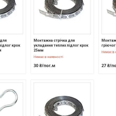
 для
Монтажна стрічка для
Монтажн
підлог крок
укладання теплих підлог крок
гріючог
+380 (66) 815-27-20
+380 (66
м
25мм
Немає в 
Немає в наявності
30 ₴/пог.м
27 ₴/п