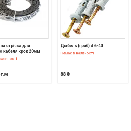
а стрічка для
Дюбель (гриб) d 6-40
о кабеля крок 20мм
Немає в наявності
) 815-27-20
+380 (66) 815-27-20
наявності
ог.м
88 ₴