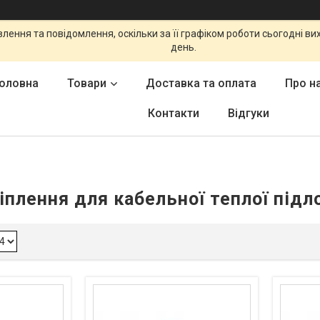
ення та повідомлення, оскільки за її графіком роботи сьогодні в
день.
оловна
Товари
Доставка та оплата
Про н
Контакти
Відгуки
іплення для кабельної теплої підл