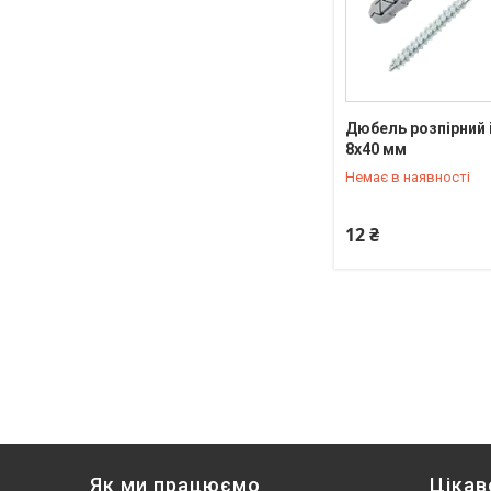
Дюбель розпірний 
8x40 мм
+380 (66) 815-27-20
Немає в наявності
12 ₴
Як ми працюємо
Цікав