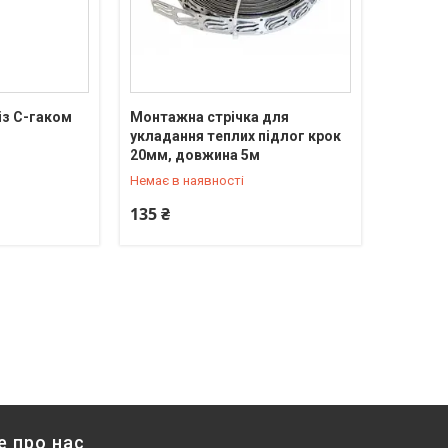
із C-гаком
Монтажна стрічка для
укладання теплих підлог крок
+380 (66) 815-27-20
20мм, довжина 5м
Немає в наявності
135 ₴
е про нас