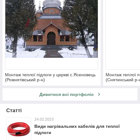
Монтаж теплої підлоги у церкві с.Ясеновець
Монтаж теплої пі
(Рожнятівський р-н)
(Снятинський р-
Дивитися всі портфоліо
Статті
24.02.2023
Види нагрівальних кабелів для теплої
підлоги