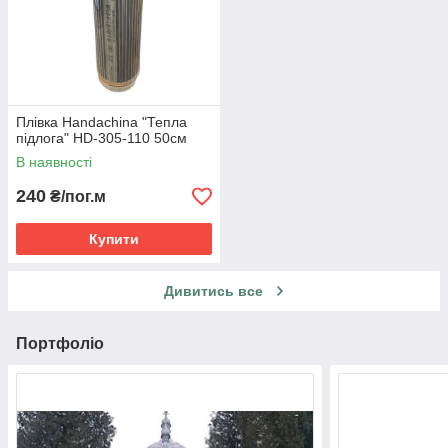
Плівка Handachina "Тепла
підлога" HD-305-110 50см
В наявності
240
₴/пог.м
Купити
Дивитись все
Портфоліо