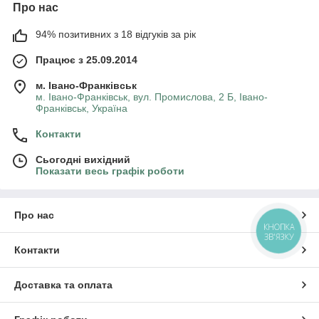
супровід від замовлення товару до його доставки або
Про нас
монтажу. Також Ви отримуєте якісне та оперативне
обслуговування з урахуванням всіх Ваших побажань по
94% позитивних з 18 відгуків за рік
оплаті і доставці.
Телефонуйте
нам, щоб дізнатися більш
Працює з 25.09.2014
детальну інформацію про товари і послуги, завжди будемо
раді Вам допомогти!
м. Івано-Франківськ
м. Івано-Франківськ, вул. Промислова, 2 Б, Івано-
Франківськ, Україна
Контакти
Сьогодні вихідний
Показати весь графік роботи
Про нас
КНОПКА
ЗВ'ЯЗКУ
Контакти
Доставка та оплата