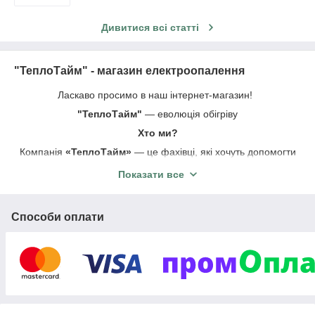
Дивитися всі статті
"ТеплоТайм" - магазин електроопалення
Ласкаво просимо в наш інтернет-магазин!
"ТеплоТайм"
― еволюція обігріву
Хто ми?
Компанія
«ТеплоТайм»
― це фахівці, які хочуть допомогти
Вам забезпечити тепло і затишок у вашому домі. Ми постійно
Показати все
вдосконалюємось для того, щоб завжди бути готовими до
ваших нових питань.
Що ми Вам пропонуємо?
Способи оплати
Для вашого комфорту в холодну пору ми пропонуємо:
інфрачервоне опалення (побутові, вуличні та промислові ІЧ
обігрівачі); інфрачервону плівку для "теплої підлоги";
терморегулятори; а також гарний настрій.
Чому вигідно з нами співпрацювати?
Співпрацюючи з нами Ви гарантовано отримаєте повний