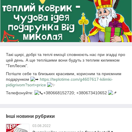
Такі щирі, добрі та теплі емоції сповнюють нас при згадці про
цей день. А ще теплішими вони будуть з теплим килимком
"ТепЛесик".
Потіште себе та близьких красивим, корисним та приємним
подарунком
https://teplotime.com/g4607617-kilimki-
pidigrivom?sort=price
Телефонуйте:
+380668152720; +380673410652
Інші новини рубрики
03.08.2022