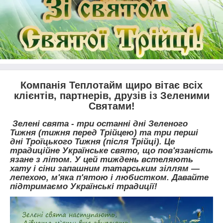
Компанія Теплотайм щиро вітає всіх
клієнтів, партнерів, друзів із Зеленими
Святами!
Зелені свята - три останні дні Зеленого
Тижня (тижня перед Трійцею) та три перші
дні Троїцького Тижня (після Трійці). Це
традиційне Українське свято, що пов'язаність
язане з літом. У цей тиждень встеляють
хату і сіни запашним татарським зіллям —
лепехою, м'яка п'ятою і любистком. Давайте
підтримаємо Українські традиції!