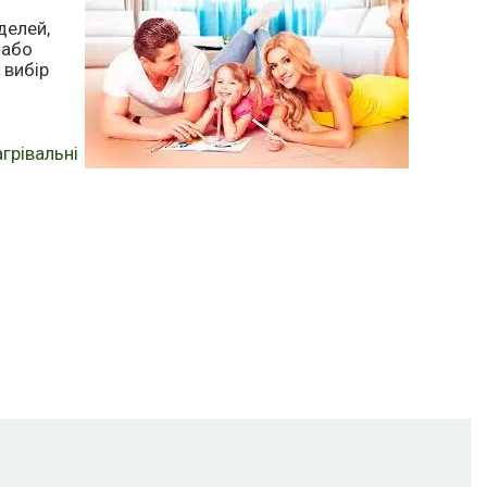
делей,
 або
 вибір
грівальні