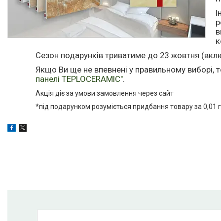
І
р
в
к
Сезон подарунків триватиме до 23 жовтня (вкл
Якщо Ви ще не впевнені у правильному виборі, 
панелі TEPLOCERAMIC"
.
Акція діє за умови замовлення через сайт
*під подарунком розуміється придбання товару за 0,01 г