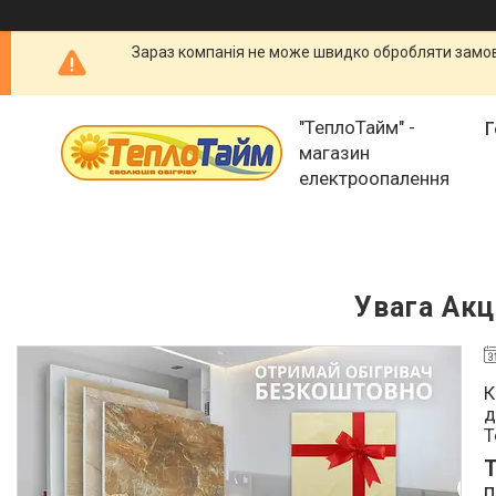
Зараз компанія не може швидко обробляти замовл
"ТеплоТайм" -
Г
магазин
електроопалення
Увага Акц
К
д
T
Т