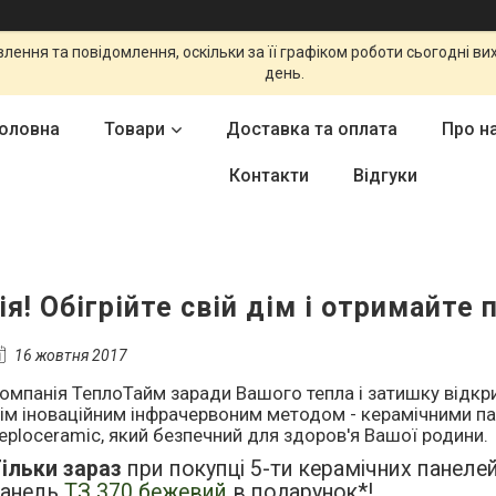
ення та повідомлення, оскільки за її графіком роботи сьогодні в
день.
оловна
Товари
Доставка та оплата
Про н
Контакти
Відгуки
ія! Обігрійте свій дім і отримайте 
16 жовтня 2017
омпанія ТеплоТайм заради Вашого тепла і затишку відкри
ім іноваційним інфрачервоним методом - керамічними па
eploceramic, який безпечний для здоров'я Вашої родини.
ільки зараз
при покупці 5-ти керамічних панеле
панель
ТЗ 370 бежевий
в подарунок*!