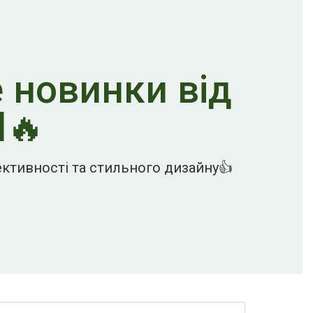
е новинки від
l🔥
ктивності та стильного дизайну👍