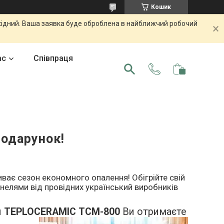
Кошик
ихідний. Ваша заявка буде оброблена в найближчий робочий
ас
Співпраця
подарунок!
ває сезон економного опалення! Обігрійте свій
нелями від провідних український виробників
й
TEPLOCERAMIC ТСМ-800
Ви отримаєте