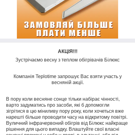
АКЦІЯ!!!
Зустрічаємо весну з теплом обігрівачів Білюкс
Компанія
Teplotime
запрошує
Вас взяти участь у
весняній акції.
В пору коли весняне сонце тільки набірає чінності,
варто задуматись про засоби, які б допомогли
зігрітися в цю міниливу пору року, коли хочеться вже
нарешті більше проводити часу на відкритому повітрі.
Вуличний інфрачервоний обігрів від Білюкс найкраще
рішення для цього випадку. Влаштуйте свої власні