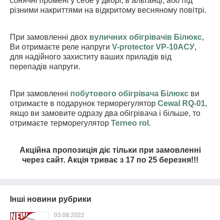
сонячні промені у себе у дворі, в альтанці, або під
різними накриттями на відкритому весняному повітрі.
При замовленні двох
вуличних обігрівачів Білюкс
,
Ви отримаєте реле напруги
V
-
protector
VP
-10
AC
У
,
для надійного захиститу ваших приладів від
перепадів напруги.
При замовленні
побутового обігрівача Білюкс
ви
отримаєте в подарунок терморегулятор
Cewal
RQ
-01
,
якщо ви замовите одразу два обігрівача і більше, то
отримаєте терморегулятор
Terneo
rol
.
Акційна пропозиція діє тільки при замовленні
через сайт. Акція триває з 17 по 25 березня!!!
Інші новини рубрики
03.08.2022