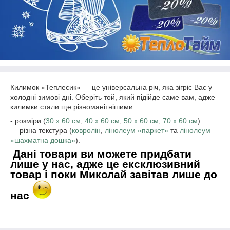
Килимок «Теплесик» ― це універсальна річ, яка зігріє Вас у
холодні зимові дні. Оберіть той, який підійде саме вам, адже
килимки стали ще різноманітнішими:
- розміри (
30 х 60 см
,
4
0 х 60 см
,
5
0 х 60 см
,
70 х 60 см
)
― різна текстура (
ковролін
,
лінолеум «паркет»
та
лінолеум
«шахматна дошка»
).
Дані товари ви можете придбати
лише у нас, адже це ексклюзивний
товар і поки Миколай завітав лише до
нас