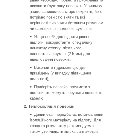
рівна необхідно провести прибирання та
виконати ґрунтовку поверхні. У випадку
,якщо залишилось старе покриття, його
потрібно повністю зняти та всі
нерівності вирівняти бетонним розчином
чи самовирівнювальною сумішшю;
Якщо необхідно підняти рівень
підлоги, використайте спеціальну
цементну стяжку, після чого
нанесіть шар суміші (2-5 мм) для
нівелювання поверхні.
Виконайте гідроізоляцію для
приміщень (у випадку підвищеної
вологості);
Приберіть всі зайві предмети з
підлоги, які можуть порушити цілісність
кабелю.
2. Теплоізоляція поверхні
Даний етап передбачає встановлення
ізоляційного матеріалу на підлогу. Для
кращого результату рекомендуємо
також утеплювати кілька сантиметрів