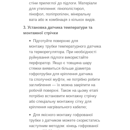
стіни прилеглої до підлоги. Матеріали
для утеплення: пінополістирол,
пінофол, поліпропілен, мінеральну
вата або ж комбінація з кількох видів.
3. Установка датчика температури та
монтажної стрічки
Підготуйте поверхню для
монтажу трубки температурного датчика
та терморегулятора. При необхідності
руйнування підлоги використайте
перфоратор. Якщо є товщина шару
стяжки виявиться більше діаметра
гофротрубки для кріплення датчика
та сполучної муфти, не потрібно робити
заглиблення — їх можна закріпити на
робочій поверхні. Також на цьому етапі
потрібно встановити монтажну стрічку
або спеціальну монтажну сітку для
кріплення нагрівального кабелю;
Для якісного монтажу гофрованої
трубки з датчиком можете скористатись
наступним методом: кінець гофрованої