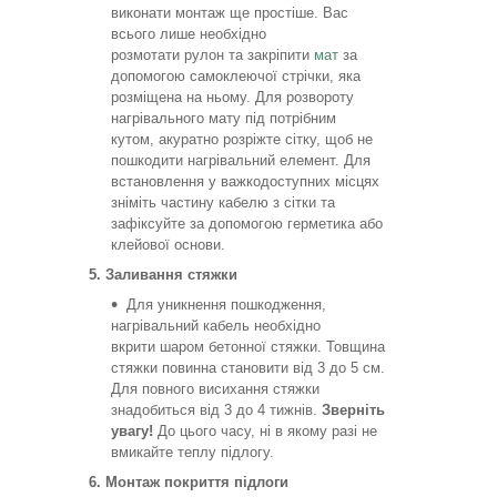
виконати монтаж ще простіше. Вас
всього лише необхідно
розмотати рулон та закріпити
мат
за
допомогою самоклеючої стрічки, яка
розміщена на ньому. Для розвороту
нагрівального мату під потрібним
кутом, акуратно розріжте сітку, щоб не
пошкодити нагрівальний елемент. Для
встановлення у важкодоступних місцях
зніміть частину кабелю з сітки та
зафіксуйте за допомогою герметика або
клейової основи.
5. Заливання стяжки
Для уникнення пошкодження,
нагрівальний кабель необхідно
вкрити шаром бетонної стяжки. Товщина
стяжки повинна становити від 3 до 5 см.
Для повного висихання стяжки
знадобиться від 3 до 4 тижнів.
Зверніть
увагу!
До цього часу, ні в якому разі не
вмикайте теплу підлогу.
6. Монтаж покриття підлоги