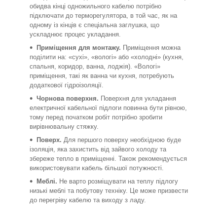
обидва кінці одножильного кабелю потрібно
підключати до терморегулятора, в той час, як на
одному із кінців є спеціальна заглушка, що
ускладнює процес укладання.
Приміщення для монтажу.
Приміщення можна
поділити на: «сухі», «вологі» або «холодні» (кухня,
спальня, коридор, ванна, лоджія). «Вологі»
приміщення, такі як ванна чи кухня, потребують
додаткової гідроізоляції.
Чорнова поверхня.
Поверхня для укладання
електричної кабельної підлоги повинна бути рівною,
тому перед початком робіт потрібно зробити
вирівнювальну стяжку.
Поверх.
Для першого поверху необхідною буде
ізоляція, яка захистить від зайвого холоду та
збереже тепло в приміщенні. Також рекомендується
використовувати кабель більшої потужності.
Меблі.
Не варто розміщувати на теплу підлогу
низькі меблі та побутову техніку. Це може призвести
до перегріву кабелю та виходу з ладу.