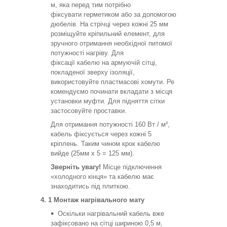
м, яка перед тим потрібно
фіксувати герметиком або за допомогою
дюбелів. На стрічці через кожні 25 мм
розміщуйте кріпильний елемент, для
зручного отримання необхідної питомої
потужності нагріву. Для
фіксації кабелю на армуючій сітці,
покладеної зверху ізоляції,
використовуйте пластмасові хомути. Ре
комендуємо починати вкладати з місця
установки муфти. Для підняття сітки
застосовуйте проставки.
Для отримання потужності 160 Вт / м²,
кабель фіксується через кожні 5
кріплень. Таким чином крок кабелю
вийде (25мм х 5 = 125 мм).
Зверніть увагу!
Місце підключення
«холодного кінця» та кабелю має
знаходитись під плиткою.
4. 1 Монтаж нагрівального мату
Оскільки нагрівальний кабель вже
зафіксовано на сітці шириною 0,5 м,