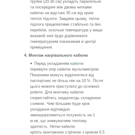
трубки (20-30 см) укладіть паралельно
та посередині між двома нитками
кабелю на відстані 30 см від країв
теплої підлоги. Завдяки цьому, тепла
підлога працюватиме стабільно та без
перебоїв, оскільки температура у вище
вказаній зоні буде дорівнювати
температурним показникам в центрі
приміщення.
4. Монтаж нагрівального кабелю
Перед укладанням
кабелю
перевірте опір кабелю мультиметром.
Показники можуть відрізнятися від
паспортних не більш ніж на 10 %. Після
цього можете приступати до основної
робити. Для монтажу кабелю
скористайтесь заздалегідь складеною
схемою. Чим більшим буде крок
укладання відповідно
зменшуватиметься потужність на 1
м.кв, що знижуватиме теплову
здатність. Нитки кабелю
кріпіть монтажною стрічкою з кроком 0,5