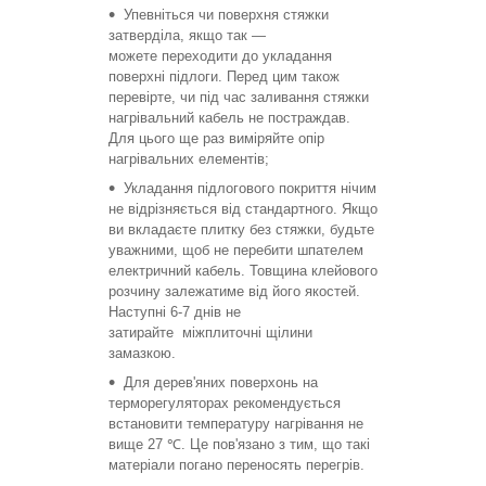
Упевніться чи поверхня стяжки
затверділа, якщо так —
можете переходити до укладання
поверхні підлоги. Перед цим також
перевірте, чи під час заливання стяжки
нагрівальний кабель не постраждав.
Для цього ще раз виміряйте опір
нагрівальних елементів;
Укладання підлогового покриття нічим
не відрізняється від стандартного. Якщо
ви вкладаєте плитку без стяжки, будьте
уважними, щоб не перебити шпателем
електричний кабель. Товщина клейового
розчину залежатиме від його якостей.
Наступні 6-7 днів не
затирайте міжплиточні щілини
замазкою.
Для дерев'яних поверхонь на
терморегуляторах рекомендується
встановити температуру нагрівання не
вище 27 ℃. Це пов'язано з тим, що такі
матеріали погано переносять перегрів.