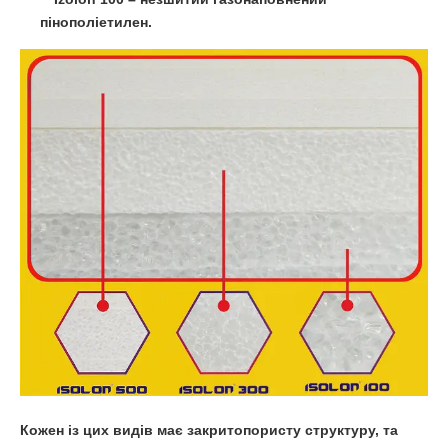
пінополіетилен.
Кожен із цих видів має закритопористу структуру, та