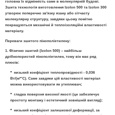
головна їх відмінність саме в молекулярній будові.
Зшита технологія виготовлення Izolon 500 та Izolon 300
утворює поперечно зв'язку язану або сітчасту
молекулярну структуру, завдяки цьому помітно
покращуються механічні й теплоізоляційні властивості
матеріалу.
Переваги зшитого пінополіетилену:
1.
Фізично зшитий
(Izolon 500) – найбільш
дрібнопористий пінополіетилен, тому він має ряд
плюсів:
низький коефіцієнт теплопровідності - 0,036
Вт/(м*°С). Саме завдяки цій властивості матеріал
можна використовувати як утеплювач;
гладка поверхня високої якості (це забезпечує
простоту монтажу і естетичний зовнішній вигляд);
низький коефіцієнт залишкової деформації, за