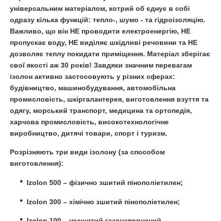
універсальним матеріалом, котрий об єднує в собі
одразу кілька функцій: тепло-, шумо - та гідроізоляцію.
Важливо, що він
НЕ
проводити електроенергію,
НЕ
пропускає воду,
НЕ
виділяє шкідливі речовини та
НЕ
дозволяє теплу покидати приміщення. Матеріал зберігає
свої якості аж 30 років! Завдяки значним перевагам
ізолон активно застосовують у різних сферах:
будівництво, машинобудування, автомобільна
промисловість, шкіргалантерея, виготовлення взуття та
одягу, морський транспорт, медицина та ортопедія,
харчова промисловість, високотехнологічне
виробництво, дитячі товари, спорт і туризм.
Розрізняють три
види ізолону
(за способом
виготовлення):
Izolon 500 – фізично зшитий пінополіетилен;
Izolon 300 – хімічно зшитий пінополіетилен;
Izolon 100 – незшитий газонаповнений