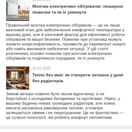
Монтаж електричних обігрівачів: поширені
помилки та як їх уникнути
Правильний монтаж електричних обігрівачів — це не лише
важливий етап для забезпечення комфортної температури у
вашому домі, але й ключовий фактор для ефективної роботи
обігрівачів та вашої безпеки. Помилки при установці можуть
знизити енергоефективність, призвести до перевитрат енергії
або навіть викликати небезпечні ситуації. У цій статті
розглянемо основні помилки при монтажі електричних
обігрівачів та поділимося порадами, як їх уникнути.
31.01.2025
Тепло без меж: як створити затишок у домі
без радіаторів.
Зимові вечори повинні бути часом відпочинку, а не
боротьбою з холодними батареями та протягами. Уявіть: у
вашому будинку немає громіздких радіаторів, але кожна
кімната наповнена рівномірним теплом, а повітря
залишається свіжим і не пересушеним. Це не фантастика —
це сучасні технології, які роблять комфорт непомітним.