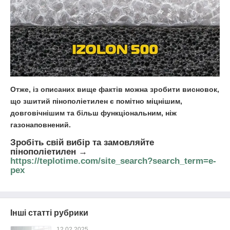
Отже, із описаних вище фактів можна зробити висновок,
що зшитий пінополіетилен є помітно міцнішим,
довговічнішим та більш функціональним, ніж
газонаповнений.
Зробіть свій вибір та
замовляйте
пінополіетилен →
https://teplotime.com/site_search?search_term=e-
pex
Інші статті рубрики
12.02.2025