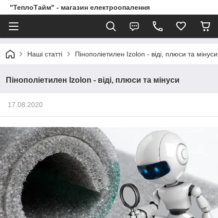
"ТеплоТайм" - магазин електроопалення
Наші статті
Пінополіетилен Izolon - віді, плюси та мінуси
Пінополіетилен Izolon - віді, плюси та мінуси
17.08.2020