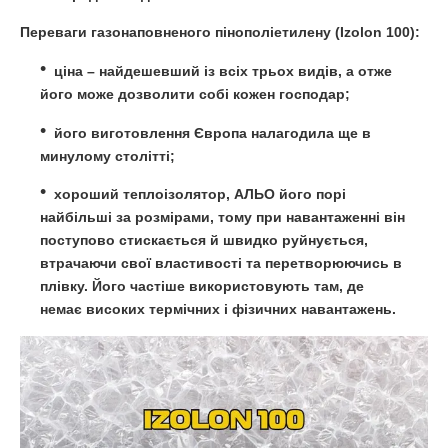
Переваги газонаповненого пінополіетилену (
Izolon 100)
:
ціна – найдешевший із всіх трьох видів, а отже
його може дозволити собі кожен господар;
його виготовлення Європа налагодила ще в
минулому столітті;
хороший теплоізолятор,
АЛЬО
його порі
найбільші за розмірами, тому при навантаженні він
поступово стискається й швидко руйнується,
втрачаючи свої властивості та перетворюючись в
плівку. Його частіше використовують там, де
немає високих термічних і фізичних навантажень.