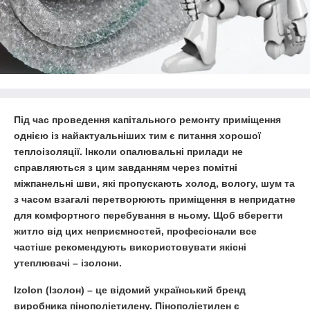
Під час проведення капітального ремонту приміщення
однією із найактуальніших тим є
питання хорошої
теплоізоляції.
Інколи опалювальні прилади не
справляються з цим завданням через помітні
міжпанельні шви, які пропускають холод, вологу, шум та
з часом взагалі перетворюють приміщення в непридатне
для комфортного перебування в ньому. Щоб вберегти
житло від цих неприємностей, професіонали все
частіше рекомендують використовувати якісні
утеплювачі – ізолони.
Izolon
(Ізолон)
– це відомий український бренд
виробника пінополіетилену. Пінополіетилен є