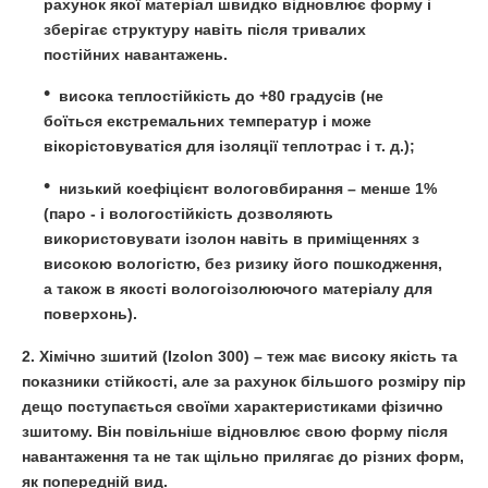
рахунок якої матеріал швидко відновлює форму і
зберігає структуру навіть після тривалих
постійних навантажень.
висока теплостійкість до +80 градусів (не
боїться екстремальних температур і може
вікорістовуватіся для ізоляції теплотрас і т. д.);
низький коефіцієнт вологовбирання – менше 1%
(паро - і вологостійкість дозволяють
використовувати ізолон навіть в приміщеннях з
високою вологістю, без ризику його пошкодження,
а також в якості вологоізолюючого матеріалу для
поверхонь).
2.
Хімічно зшитий
(Izolon 300) – теж має високу якість та
показники стійкості, але за рахунок більшого розміру пір
дещо поступається своїми характеристиками фізично
зшитому. Він повільніше відновлює свою форму після
навантаження та не так щільно прилягає до різних форм,
як попередній вид.