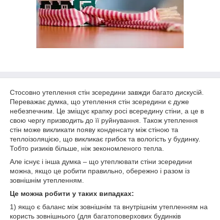
Стосовно утеплення стін зсередини завжди багато дискусій.
Переважає думка, що утеплення стін зсередини є дуже
небезпечним. Це зміщує крапку росі всередину стіни, а це в
свою чергу призводить до її руйнування. Також утеплення
стін може викликати появу конденсату між стіною та
теплоізоляцією, що викликає грибок та вологість у будинку.
Тобто ризиків більше, ніж зекономленого тепла.
Але існує і інша думка – що утеплювати стіни зсередини
можна, якщо це робити правильно, обережно і разом із
зовнішнім утепленням.
Це можна робити у таких випадках:
1) якщо є баланс між зовнішнім та внутрішнім утепленням на
користь зовнішнього (для багатоповерхових будинків