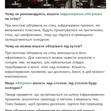
Чому не рекомендують вішати
інфрачервоні обігрівачі
на стіну?
При монтажі обігрівача на стіну, інфрачервоні промені, які
випромінює пластина, будуть проектуватися на протилежну
стіну, що неефективно, тому що підлога в приміщенні
залишатиметься холодною.
Чому не можна вішати обігрівачі під кутом?
При монтажі обігрівача на стіну зменшується його
ефективність. Для наочності можна навести аналогію з
сонцем, яке, як відомо, гріє найсильніше опівдні,
перебуваючи в зеніті, чітко над головою. Кількість
інфрачервоних променів, що досягають Землі, в цей момент
максимальна.
Якщо
обігрівач
висить над столом, під столом буде
холодно?
Тверді предмети, що зустрічаються на шляху інфрачервоних
променів, аналогічно прикладу зі світлом, створюють тінь.
Тому бажано, щоб промені досягали підлоги без перешкод.
Чим обумовлено обмеження по мінімальній висоті