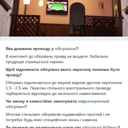
Яка довжина проводу у
обігрівача
?
В комплекті до обігрівача провід не входити. Кабельна
продукція отримується окремо.
Щоб підключити обігрівач якого перетину повинен бути
провід?
Обігрівач підключається до мережі мідним дротом перетином
1.5 - 2.5 мм. Перетин спільного магістрального проводу
підбирається відповідно до загального навантаження.
Чи зможу я самостійно змонтувати
інфрачервоний
обігрівач
?
Монтаж стельових обігрівачів надзвичайно простий і не
потребує будь-яких специфічних знань і навичок.
Де правильно розміщувати стельові
обігрівачі БіЛюкс
?