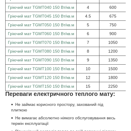
Гріючий мат TGMT040 150 Вт/кв.м
4
600
Гріючий мат TGMT045 150 Вт/кв.м
4.5
675
Гріючий мат TGMT050 150 Вт/кв.м
5
750
Гріючий мат TGMT060 150 Вт/кв.м
6
900
Гріючий мат TGMT070 150 Вт/кв.м
7
1050
Гріючий мат TGMT080 150 Вт/кв.м
8
1200
Гріючий мат TGMT090 150 Вт/кв.м
9
1350
Гріючий мат TGMT100 150 Вт/кв.м
10
1500
Гріючий мат TGMT120 150 Вт/кв.м
12
1800
Гріючий мат TGMT150 150 Вт/кв.м
15
2250
Переваги електричного теплого мату:
Не займає корисного простору, захований під
плиткою
Не вимагає абсолютно ніякого обслуговування весь
термін експлуатації