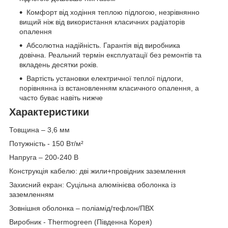
Комфорт від ходіння теплою підлогою, незрівнянно
вищий ніж від використання класичних радіаторів
опалення
Абсолютна надійність. Гарантія від виробника
довічна. Реальний термін експлуатації без ремонтів та
вкладень десятки років.
Вартість установки електричної теплої підлоги,
порівнянна із встановленням класичного опалення, а
часто буває навіть нижче
Характеристики
Товщина – 3,6 мм
Потужність - 150 Вт/м²
Напруга – 200-240 В
Конструкція кабелю: дві жили+провідник заземлення
Захисний екран: Суцільна алюмінієва оболонка із
заземленням
Зовнішня оболонка – поліамід/тефлон/ПВХ
Виробник - Thermоgreen (Південна Корея)