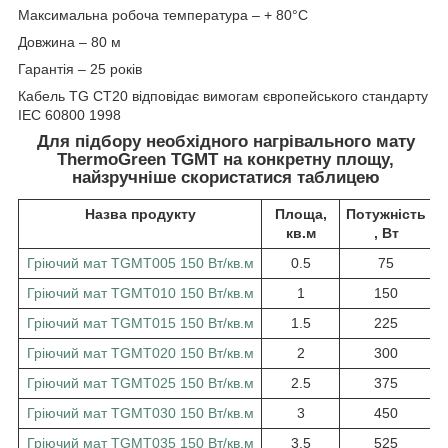
Максимальна робоча температура – + 80°С
Довжина – 80 м
Гарантія – 25 років
Кабель TG CT20 відповідає вимогам європейського стандарту
IEC 60800 1998
Для підбору необхідного нагрівального мату
ThermoGreen TGMT на конкретну площу,
найзручніше скористатися таблицею
Назва продукту
Площа,
Потужність
кв.м
, Вт
Гріючий мат TGMT005 150 Вт/кв.м
0.5
75
Гріючий мат TGMT010 150 Вт/кв.м
1
150
Гріючий мат TGMT015 150 Вт/кв.м
1.5
225
Гріючий мат TGMT020 150 Вт/кв.м
2
300
Гріючий мат TGMT025 150 Вт/кв.м
2.5
375
Гріючий мат TGMT030 150 Вт/кв.м
3
450
Гріючий мат TGMT035 150 Вт/кв.м
3.5
525