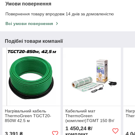
Умови повернення
Повернення товару впродовж 14 днів за домовленістю
Всі умови повернення
Подібні товари компанії
Нагрівальний кабель
Кабельний мат
Нагр
ThermoGreen TGCT20-
ThermoGreen
The
850W 42.5 м
(комплект)TGMT 150 Вт/
м² 75Вт, 0.5 м²
1 450,24
₴/
3 391
4 0
₴
комплект