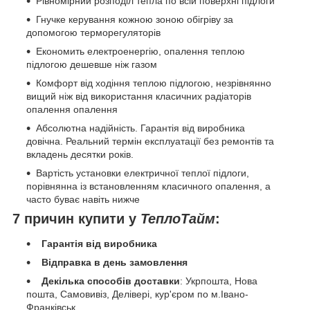
Рівномірний розподіл тепла по всій поверхні підлоги
Гнучке керування кожною зоною обігріву за
допомогою терморегуляторів
Економить електроенергію, опалення теплою
підлогою дешевше ніж газом
Комфорт від ходіння теплою підлогою, незрівнянно
вищий ніж від використання класичних радіаторів
опалення опалення
Абсолютна надійність. Гарантія від виробника
довічна. Реальний термін експлуатації без ремонтів та
вкладень десятки років.
Вартість установки електричної теплої підлоги,
порівнянна із встановленням класичного опалення, а
часто буває навіть нижче
7 причин купити у
ТеплоТайм
:
Гарантія від виробника
Відправка в день замовлення
Декілька способів доставки
: Укрпошта, Нова
пошта, Самовивіз, Делівері, кур'єром по м.Івано-
Франківськ