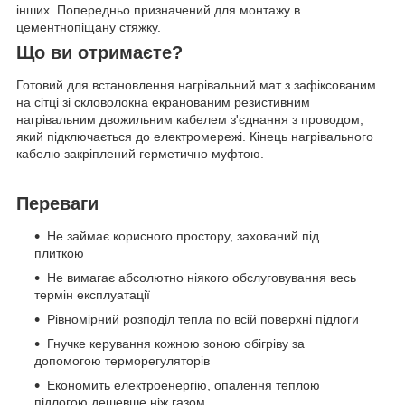
інших. Попередньо призначений для монтажу в
цементнопіщану стяжку.
Що ви отримаєте?
Готовий для встановлення нагрівальний мат з зафіксованим
на сітці зі скловолокна екранованим резистивним
нагрівальним двожильним кабелем з'єднання з проводом,
який підключається до електромережі. Кінець нагрівального
кабелю закріплений герметично муфтою.
Переваги
Не займає корисного простору, захований під
плиткою
Не вимагає абсолютно ніякого обслуговування весь
термін експлуатації
Рівномірний розподіл тепла по всій поверхні підлоги
Гнучке керування кожною зоною обігріву за
допомогою терморегуляторів
Економить електроенергію, опалення теплою
підлогою дешевше ніж газом