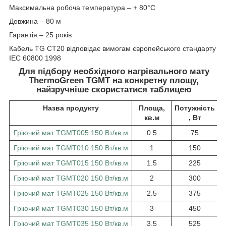
Максимальна робоча температура – + 80°С
Довжина – 80 м
Гарантія – 25 років
Кабель TG CT20 відповідає вимогам європейського стандарту
IEC 60800 1998
Для підбору необхідного нагрівального мату
ThermoGreen TGMT на конкретну площу,
найзручніше скористатися таблицею
Назва продукту
Площа,
Потужність
кв.м
, Вт
Гріючий мат TGMT005 150 Вт/кв.м
0.5
75
Гріючий мат TGMT010 150 Вт/кв.м
1
150
Гріючий мат TGMT015 150 Вт/кв.м
1.5
225
Гріючий мат TGMT020 150 Вт/кв.м
2
300
Гріючий мат TGMT025 150 Вт/кв.м
2.5
375
Гріючий мат TGMT030 150 Вт/кв.м
3
450
Гріючий мат TGMT035 150 Вт/кв.м
3.5
525