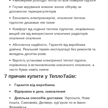
Рівномірний розподіл тепла по всій поверхні підлоги
Гнучке керування кожною зоною обігріву за
допомогою терморегуляторів
Економить електроенергію, опалення теплою
підлогою дешевше ніж газом
Комфорт від ходіння теплою підлогою, незрівнянно
вищий ніж від використання класичних радіаторів
опалення опалення
Абсолютна надійність. Гарантія від виробника
довічна. Реальний термін експлуатації без ремонтів та
вкладень десятки років.
Вартість установки електричної теплої підлоги,
порівнянна із встановленням класичного опалення, а
часто буває навіть нижче
7 причин купити у
ТеплоТайм
:
Гарантія від виробника
Відправка в день замовлення
Декілька способів доставки
: Укрпошта, Нова
пошта, Самовивіз, Делівері, кур'єром по м.Івано-
Франківськ