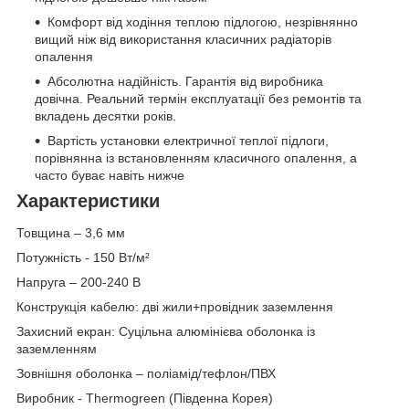
Комфорт від ходіння теплою підлогою, незрівнянно
вищий ніж від використання класичних радіаторів
опалення
Абсолютна надійність. Гарантія від виробника
довічна. Реальний термін експлуатації без ремонтів та
вкладень десятки років.
Вартість установки електричної теплої підлоги,
порівнянна із встановленням класичного опалення, а
часто буває навіть нижче
Характеристики
Товщина – 3,6 мм
Потужність - 150 Вт/м²
Напруга – 200-240 В
Конструкція кабелю: дві жили+провідник заземлення
Захисний екран: Суцільна алюмінієва оболонка із
заземленням
Зовнішня оболонка – поліамід/тефлон/ПВХ
Виробник - Thermоgreen (Південна Корея)