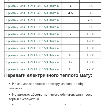
Гріючий мат TGMT040 150 Вт/кв.м
4
600
Гріючий мат TGMT045 150 Вт/кв.м
4.5
675
Гріючий мат TGMT050 150 Вт/кв.м
5
750
Гріючий мат TGMT060 150 Вт/кв.м
6
900
Гріючий мат TGMT070 150 Вт/кв.м
7
1050
Гріючий мат TGMT080 150 Вт/кв.м
8
1200
Гріючий мат TGMT090 150 Вт/кв.м
9
1350
Гріючий мат TGMT100 150 Вт/кв.м
10
1500
Гріючий мат TGMT120 150 Вт/кв.м
12
1800
Гріючий мат TGMT150 150 Вт/кв.м
15
2250
Переваги електричного теплого мату:
Не займає корисного простору, захований під
плиткою
Не вимагає абсолютно ніякого обслуговування весь
термін експлуатації