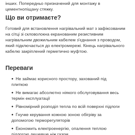
інших. Попередньо призначений для монтажу в
цементнопіщану стяжку.
Що ви отримаєте?
Готовий для встановлення нагрівальний мат з зафіксованим
на сітці зі скловолокна екранованим резистивним
нагрівальним двожильним кабелем з'єднання з проводом,
який підключається до електромережі. Кінець нагрівального
кабелю закріплений герметично муфтою.
Переваги
Не займає корисного простору, захований під
плиткою
Не вимагає абсолютно ніякого обслуговування весь
термін експлуатації
Рівномірний розподіл тепла по всій поверхні підлоги
Гнучке керування кожною зоною обігріву за
допомогою терморегуляторів
Економить електроенергію, опалення теплою
підлогою дешевше ніж газом