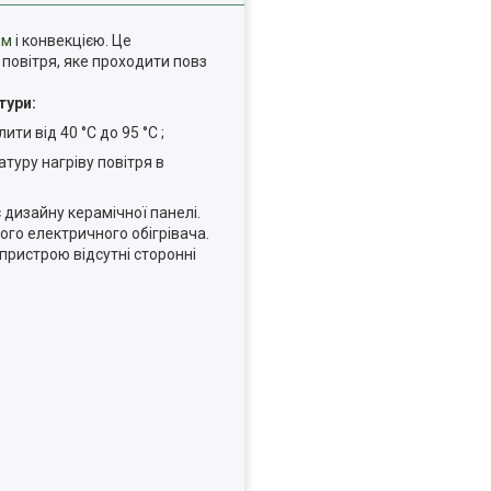
ям
і конвекцією. Це
 повітря, яке проходити повз
тури:
ти від 40 °C до 95 °C ;
туру нагріву повітря в
 дизайну керамічної панелі.
мого електричного обігрівача.
пристрою відсутні сторонні