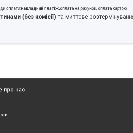
види оплати:н
акладний платіж,
оплата на рахунок, оплата картою
тинами (без комісії)
та миттєве розтермінування 
е про нас
боти