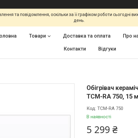
ення та повідомлення, оскільки за її графіком роботи сьогодні в
день.
оловна
Товари
Доставка та оплата
Про н
Контакти
Відгуки
Обігрівач керам
TCM-RA 750, 15 м
Код:
TCM-RA 750
В наявності
5 299 ₴