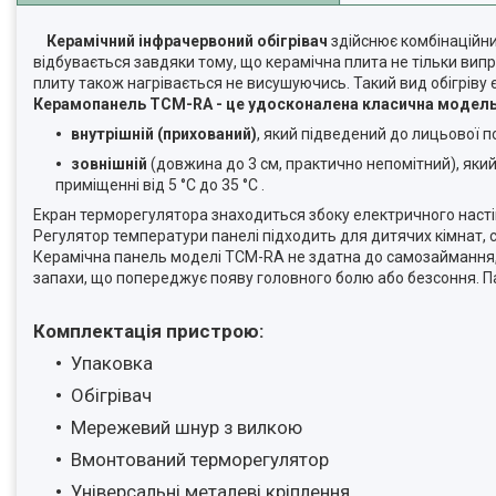
Керамічний інфрачервоний обігрівач
здійснює комбінаційни
відбувається завдяки тому, що керамічна плита не тільки випро
плиту також нагрівається не висушуючись. Такий вид обігріву є 
Керамопанель ТСМ-RA - це удосконалена класична модель
внутрішній (прихований)
, який підведений до лицьової п
зовнішній
(довжина до 3 см, практично непомітний), який
приміщенні від 5 °C до 35 °C .
Екран терморегулятора знаходиться збоку електричного настінн
Регулятор температури панелі підходить для дитячих кімнат, са
Керамічна панель моделі ТСМ-RA не здатна до самозаймання, н
запахи, що попереджує появу головного болю або безсоння. Пан
Комплектація пристрою:
Упаковка
Обігрівач
Мережевий шнур з вилкою
Вмонтований терморегулятор
Універсальні металеві кріплення