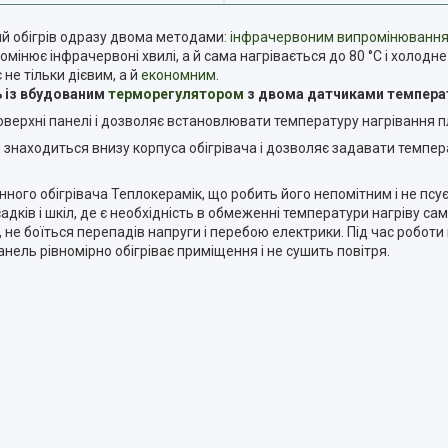
й обігрів одразу двома методами:
інфрачервоним випромінюванн
мінює інфрачервоні хвилі, а й сама нагрівається до 80 °C і холодне
не тільки дієвим, а й
економним
.
 із вбудованим
терморегулятором
з двома датчиками темпера
оверхні панелі і дозволяє встановлювати температуру нагрівання пли
 знаходиться внизу корпуса обігрівача і дозволяє задавати темпера
ого обігрівача Теплокерамік, що робить його непомітним і не псує
дків і шкіл, де є необхідність в обмеженні температури нагріву са
е боїться перепадів напруги і перебою електрики. Під час роботи 
ель рівномірно обігріває приміщення і не сушить повітря.