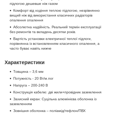
підлогою дешевше ніж газом
Комфорт від ходіння теплою підлогою, незрівнянно
вищий ніж від використання класичних радіаторів
опалення опалення
Абсолютна надійність. Реальний термін експлуатації
без ремонтів та вкладень десятки років.
Вартість установки електричної теплої підлоги,
порівнянна із встановленням класичного опалення, а
часто буває навіть нижче
Характеристики
Товщина – 3,6 мм
Потужність - 20 Вт/м.пог
Напруга – 200-240 В
Конструкція кабелю: дві жили+провідник заземлення
Захисний екран: Суцільна алюмінієва оболонка із
заземленням
Зовнішня оболонка – поліамід/тефлон/ПВХ