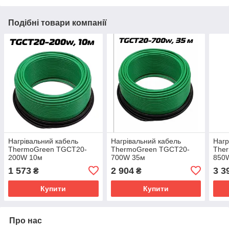
Подібні товари компанії
Нагрівальний кабель
Нагрівальний кабель
Нагр
ThermoGreen TGCT20-
ThermoGreen TGCT20-
The
200W 10м
700W 35м
850W
1 573
2 904
3 3
₴
₴
Купити
Купити
Про нас