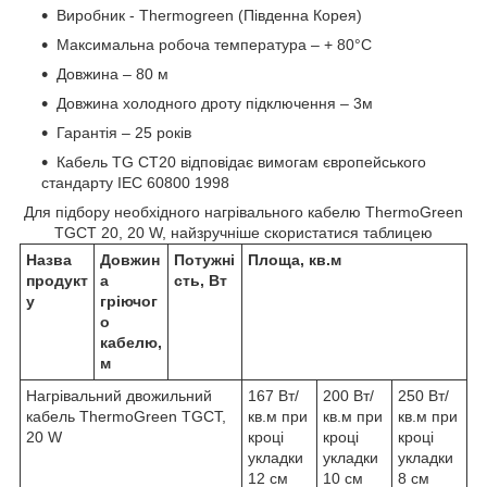
Виробник - Thermоgreen (Південна Корея)
Максимальна робоча температура – + 80°С
Довжина – 80 м
Довжина холодного дроту підключення – 3м
Гарантія – 25 років
Кабель TG CT20 відповідає вимогам європейського
стандарту IEC 60800 1998
Для підбору необхідного нагрівального кабелю ThermoGreen
TGCT 20, 20 W, найзручніше скористатися таблицею
Назва
Довжин
Потужні
Площа, кв.м
продукт
а
сть, Вт
у
гріючог
о
кабелю,
м
Нагрівальний двожильний
167 Вт/
200 Вт/
250 Вт/
кабель ThermoGreen TGCT,
кв.м при
кв.м при
кв.м при
20 W
кроці
кроці
кроці
укладки
укладки
укладки
12 см
10 см
8 см