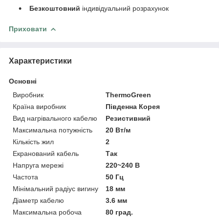
Безкоштовний
індивідуальний розрахунок
Приховати
Характеристики
Основні
Виробник
ThermoGreen
Країна виробник
Південна Корея
Вид нагрівального кабелю
Резистивний
Максимальна потужність
20 Вт/м
Кількість жил
2
Екранований кабель
Так
Напруга мережі
220~240 В
Частота
50 Гц
Мінімальний радіус вигину
18 мм
Діаметр кабелю
3.6 мм
Максимальна робоча
80 град.