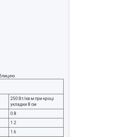
аблицею
250 Вт/кв.м при кроці
укладки 8 см
0.8
1.2
1.6