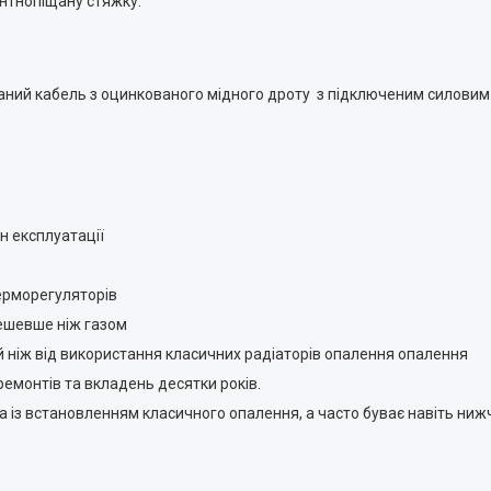
нтнопіщану стяжку.
аний кабель з оцинкованого мідного дроту з підключеним силови
н експлуатації
ерморегуляторів
ешевше ніж газом
й ніж від використання класичних радіаторів опалення опалення
ремонтів та вкладень десятки років.
на із встановленням класичного опалення, а часто буває навіть ниж