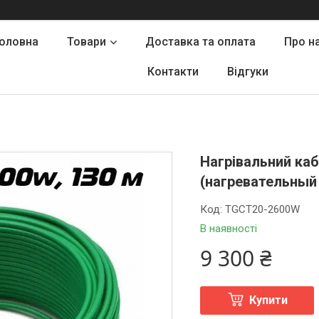
оловна
Товари
Доставка та оплата
Про н
Контакти
Відгуки
Нагрівальний ка
(нагревательный
Код:
TGCT20-2600W
В наявності
9 300 ₴
Купити