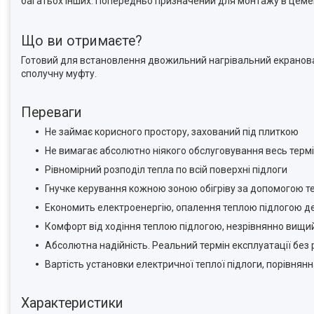
багатьох інших. Попередньо призначений для монтажу в цеме
Що ви отримаєте?
Готовий для встановлення двожильний нагрівальний екранов
сполучну муфту.
Переваги
Не займає корисного простору, захований під плиткою
Не вимагає абсолютно ніякого обслуговування весь термі
Рівномірний розподіл тепла по всій поверхні підлоги
Гнучке керування кожною зоною обігріву за допомогою т
Економить електроенергію, опалення теплою підлогою д
Комфорт від ходіння теплою підлогою, незрівнянно вищи
Абсолютна надійність. Реальний термін експлуатації без 
Вартість установки електричної теплої підлоги, порівнян
Характеристики