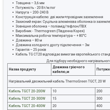
Товщина – 3,6 мм
Потужність - 20 Вт/м.пог
Напруга – 200-240 В
Конструкція кабелю: дві жили+провідник заземлення
Захисний екран: Суцільна алюмінієва оболонка із заземл
Зовнішня оболонка – поліамід/тефлон/ПВХ
Виробник - Thermоgreen (Південна Корея)
Максимальна робоча температура – + 80°С
Довжина – 80 м
Довжина холодного дроту підключення – 3м
Гарантія – 25 років
Кабель TG CT20 відповідає вимогам європейського станд
Для підбору необхідного нагрівально
Довжина гріючого
Назва продукту
Потужні
кабелю,м
Нагрівальний двожильний кабель ThermoGreen TGCT, 20 W
Кабель TGCT 20-200W
10
200
Кабель TGCT 20-300W
15
300
Кабель TGCT 20-400W
20
400