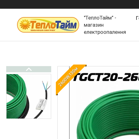
"ТеплоТайм" -
Г
магазин
електроопалення
2600W,130м