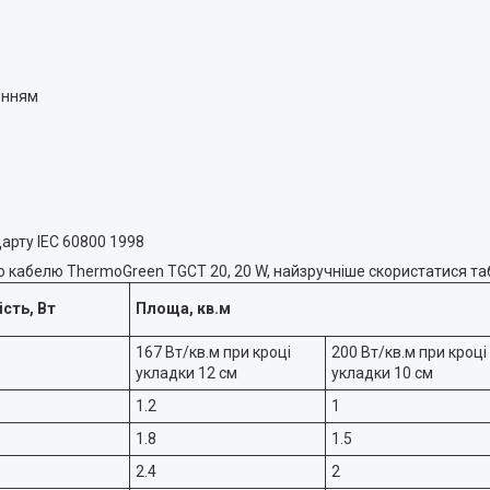
енням
арту IEC 60800 1998
го кабелю ThermoGreen TGCT 20, 20 W, найзручніше скористатися т
сть, Вт
Площа, кв.м
167 Вт/кв.м при кроці
200 Вт/кв.м при кроці
укладки 12 см
укладки 10 см
1.2
1
1.8
1.5
2.4
2