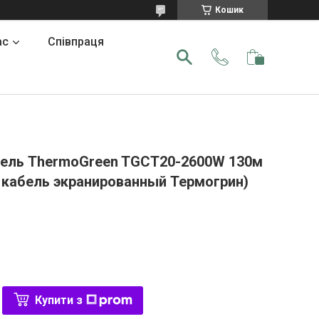
Кошик
ас
Співпраця
бель ThermoGreen TGCT20-2600W 130м
 кабель экранированный Термогрин)
Купити з