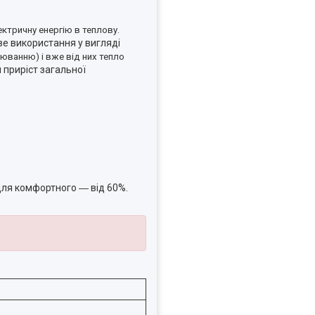
ктричну енергію в теплову.
ве використання у вигляді
юванню) і вже від них тепло
 приріст загальної
для комфортного ― від 60%.