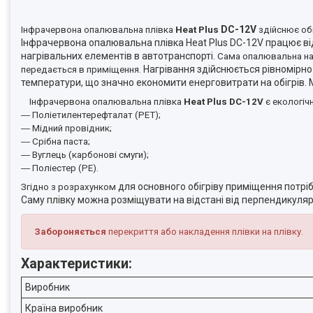
DC-12V
Інфрачервона опалювальна плівка
Heat Plus
здійснює об
Інфрачервона опалювальна плівка Heat Plus DC-12V працює від 
нагрівальних елементів в автотранспорті.
Сама опалювальна наг
Нагрівання здійснюється рівномірно
передається в приміщення.
температури, що значно економити енерговитрати на обігрів.
Інфрачервона опалювальна плівка
Heat Plus DC-12V
є екологіч
― Поліетилентерефталат (РЕТ);
― Мідний провідник;
― Срібна паста;
― Вуглець (карбонові смуги);
― Поліестер (РЕ).
д
ля основного обігріву приміщення потріб
Згідно з розрахунком
Саму плівку можна розміщувати на відстані від перпендикулярн
Забороняється
перекриття або накладення плівки на плівку.
Характеристики:
Виробник
Країна виробник