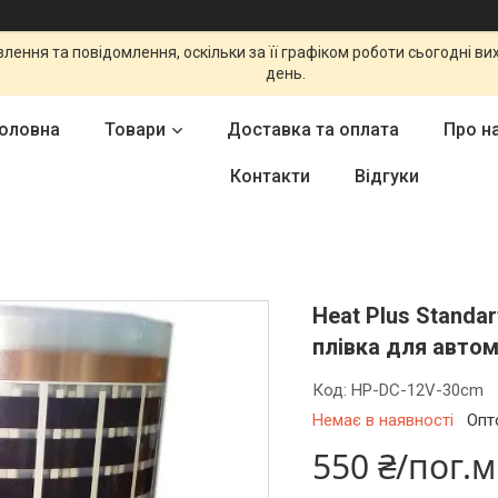
ення та повідомлення, оскільки за її графіком роботи сьогодні в
день.
оловна
Товари
Доставка та оплата
Про н
Контакти
Відгуки
Heat Plus Standa
плівка для автом
Код:
HP-DC-12V-30cm
Немає в наявності
Опт
550 ₴/пог.м