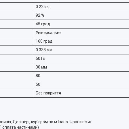
0.225 кг
92 %
45 град.
Універсальне
160 град.
0.338 мм
50 Гц
30 мм
80
50
Без покриття
ивіз, Делівері, кур'єром по м.Івано-Франківськ
Y, оплата частинами)