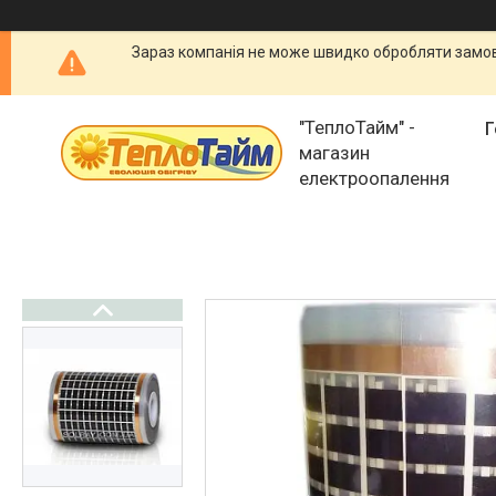
Зараз компанія не може швидко обробляти замовл
"ТеплоТайм" -
Г
магазин
електроопалення