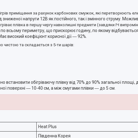
ігрів приміщення за рахунок карбонових смужок, які перетворюють еле
зниженої напруги 12В як постійного, так і змінного струму. Можли
ріває плівка в першу чергу навколишні предмети (завдяки ІЧ випромін
 по всьому периметру, що прискорює годину, по якому відбувається
Має високий коефіцієнт корисної дії ― 92%.
но чистою та складається з 5-ти шарів
:
но встановити обігріваючу плівку від 70% до 90% загальної площі,
ої поверхні ― 10-40 см, а між смугами плівки ― до 5 см.
Heat Plus
Південна Корея