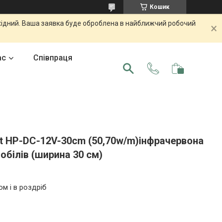
Кошик
ихідний. Ваша заявка буде оброблена в найближчий робочий
ас
Співпраця
rt HP-DC-12V-30cm (50,70w/m)інфрачервона
обілів (ширина 30 см)
ом і в роздріб