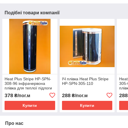
Подібні товари компанії
Heat Plus Stripe HP-SPN-
ІЧ плівка Heat Plus Stripe
Heat
308-96 інфрачервона
HP-SPN-305-110
305-
плівка для теплої підлоги
плів
(ширина 80 см)
(шир
378
288
288
₴/пог.м
₴/пог.м
Купити
Купити
Про нас