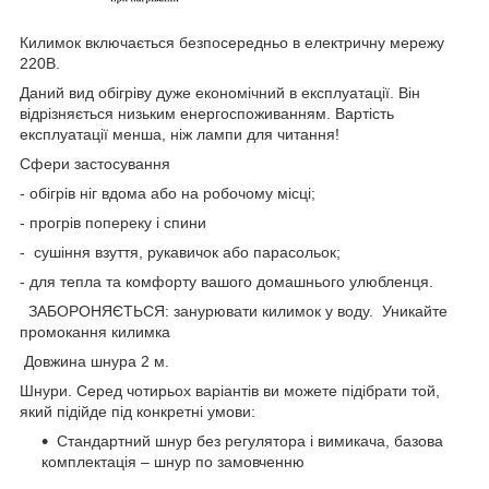
Килимок включається безпосередньо в електричну мережу
220В.
Даний вид обігріву дуже економічний в експлуатації. Він
відрізняється низьким енергоспоживанням. Вартість
експлуатації менша, ніж лампи для читання!
Сфери застосування
- обігрів ніг вдома або на робочому місці;
- прогрів попереку і спини
- сушіння взуття, рукавичок або парасольок;
- для тепла та комфорту вашого домашнього улюбленця.
ЗАБОРОНЯЄТЬСЯ: занурювати килимок у воду. Уникайте
промокання килимка
Довжина шнура 2 м.
Шнури. Серед чотирьох варіантів ви можете підібрати той,
який підійде під конкретні умови:
Стандартний шнур без регулятора і вимикача, базова
комплектація – шнур по замовченню