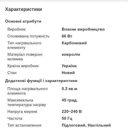
Характеристики
Основні атрибути
Виробник
Власне виробництво
Споживана потужність
66 Вт
Тип нагрівального
Карбоновий
елементу
Матеріал поверхні
ковролін
килимка
Країна виробник
Україна
Стан
Новий
Додаткові функції і характеристики
Площа нагрівального
0.3 кв.м
елемента
Максимальна
45 град.
температура нагріву
Напруга мережі
220~240 В
Частота
50 Гц
Тип встановлення
Підлоговий, Настільний