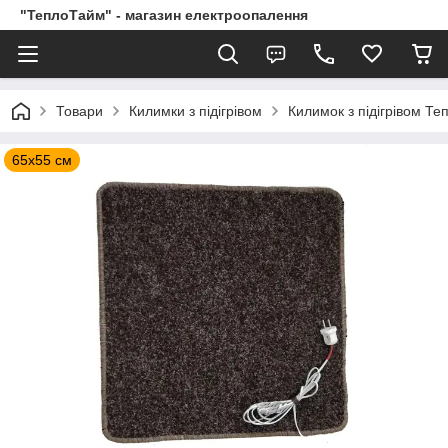
"ТеплоТайм" - магазин електроопалення
Товари
Килимки з підігрівом
Килимок з підігрівом Т
65х55 см