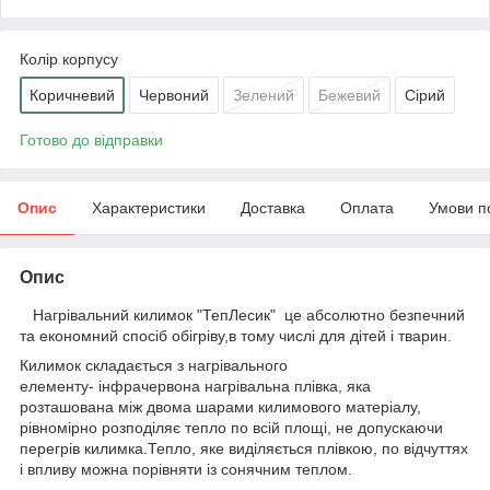
Колір корпусу
Коричневий
Червоний
Зелений
Бежевий
Сірий
Готово до відправки
Опис
Характеристики
Доставка
Оплата
Умови п
Опис
Нагрівальний килимок "ТепЛесик" це абсолютно безпечний
та економний спосіб обігріву,в тому числі для дітей і тварин.
Килимок складається з нагрівального
елементу- інфрачервона нагрівальна плівка, яка
розташована між двома шарами килимового матеріалу,
рівномірно розподіляє тепло по всій площі, не допускаючи
перегрів килимка.Тепло, яке виділяється плівкою, по відчуттях
і впливу можна порівняти із сонячним теплом.