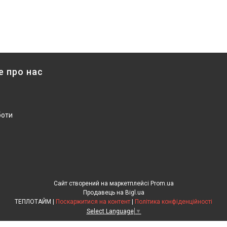
е про нас
боти
Сайт створений на маркетплейсі
Prom.ua
Продавець на Bigl.ua
ТЕПЛОТАЙМ |
Поскаржитися на контент
|
Політика конфіденційності
Select Language
▼