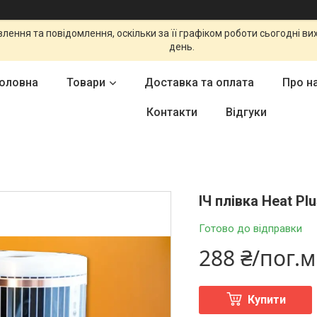
ення та повідомлення, оскільки за її графіком роботи сьогодні в
день.
оловна
Товари
Доставка та оплата
Про н
Контакти
Відгуки
ІЧ плівка Heat Pl
Готово до відправки
288 ₴/пог.м
Купити