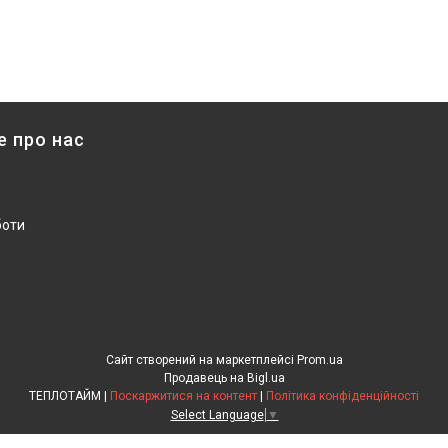
е про нас
боти
Сайт створений на маркетплейсі
Prom.ua
Продавець на Bigl.ua
ТЕПЛОТАЙМ |
Поскаржитися на контент
|
Політика конфіденційності
Select Language
▼