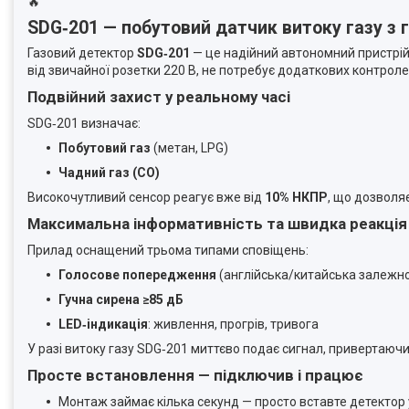
🔥
SDG‑201 — побутовий датчик витоку газу з
Газовий детектор
SDG‑201
— це надійний автономний пристрій,
від звичайної розетки 220 В, не потребує додаткових контролер
Подвійний захист у реальному часі
SDG‑201 визначає:
Побутовий газ
(метан, LPG)
Чадний газ (CO)
Високочутливий сенсор реагує вже від
10% НКПР
, що дозволяє
Максимальна інформативність та швидка реакція
Прилад оснащений трьома типами сповіщень:
Голосове попередження
(англійська/китайська залежно
Гучна сирена ≥85 дБ
LED‑індикація
: живлення, прогрів, тривога
У разі витоку газу SDG‑201 миттєво подає сигнал, привертаючи
Просте встановлення — підключив і працює
Монтаж займає кілька секунд — просто вставте детектор 