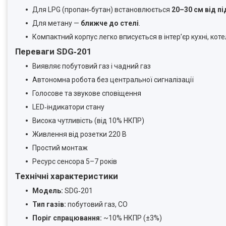
Для LPG (пропан‑бутан) встановлюється
20–30 см від п
Для метану —
ближче до стелі
.
Компактний корпус легко вписується в інтер’єр кухні, коте
Переваги SDG‑201
Виявляє побутовий газ і чадний газ
Автономна робота без центральної сигналізації
Голосове та звукове сповіщення
LED‑індикатори стану
Висока чутливість (від 10% НКПР)
Живлення від розетки 220 В
Простий монтаж
Ресурс сенсора 5–7 років
Технічні характеристики
Модель:
SDG‑201
Тип газів:
побутовий газ, CO
Поріг спрацювання:
~10% НКПР (±3%)