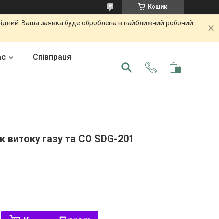
Кошик
ихідний. Ваша заявка буде оброблена в найближчий робочий
ас
Співпраця
к витоку газу та CO SDG-201