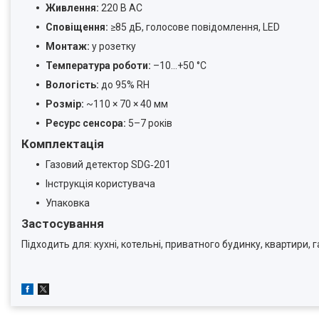
Живлення:
220 В AC
Сповіщення:
≥85 дБ, голосове повідомлення, LED
Монтаж:
у розетку
Температура роботи:
–10…+50 °C
Вологість:
до 95% RH
Розмір:
~110 × 70 × 40 мм
Ресурс сенсора:
5–7 років
Комплектація
Газовий детектор SDG‑201
Інструкція користувача
Упаковка
Застосування
Підходить для: кухні, котельні, приватного будинку, квартири, г