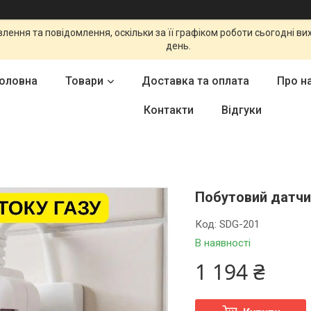
ення та повідомлення, оскільки за її графіком роботи сьогодні в
день.
оловна
Товари
Доставка та оплата
Про н
Контакти
Відгуки
Побутовий датчи
Код:
SDG-201
В наявності
1 194 ₴