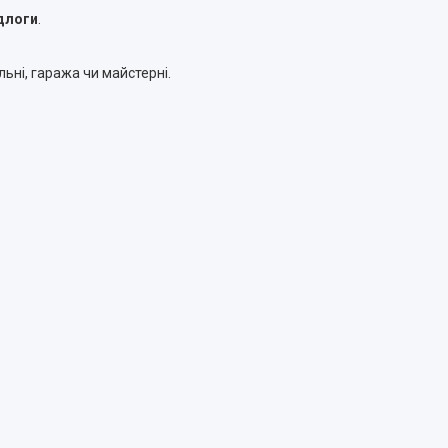
ідлоги
.
льні, гаража чи майстерні.