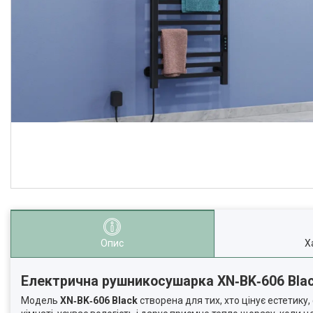
Опис
Х
Електрична рушникосушарка XN‑BK‑606 Blac
Модель
XN‑BK‑606 Black
створена для тих, хто цінує естетику