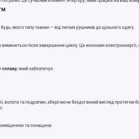
це потрібно. Це сучасний елемент інтер’єру, який працює на ваш ко
тм
удь‑якого типу тканин — від легких рушників до щільного одягу.
но вимкнеться після завершення циклу. Це економія електроенергії, 
 сплаву
, який забезпечує:
ї, вологи та подряпин, зберігаючи бездоганний вигляд протягом ба
і.
приміщеннях та оснащена: