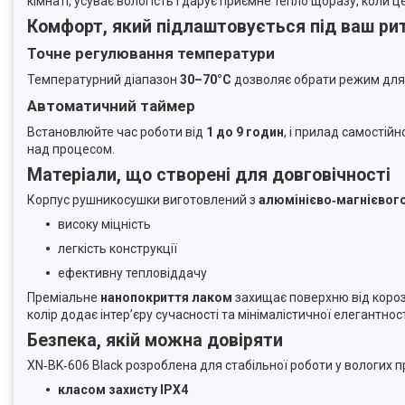
кімнаті, усуває вологість і дарує приємне тепло щоразу, коли 
Комфорт, який підлаштовується під ваш ри
Точне регулювання температури
Температурний діапазон
30–70°C
дозволяє обрати режим для б
Автоматичний таймер
Встановлюйте час роботи від
1 до 9 годин
, і прилад самостій
над процесом.
Матеріали, що створені для довговічності
Корпус рушникосушки виготовлений з
алюмінієво‑магнієвого
високу міцність
легкість конструкції
ефективну тепловіддачу
Преміальне
нанопокриття лаком
захищає поверхню від корозі
колір додає інтер’єру сучасності та мінімалістичної елегантност
Безпека, якій можна довіряти
XN‑BK‑606 Black розроблена для стабільної роботи у вологих 
класом захисту IPX4