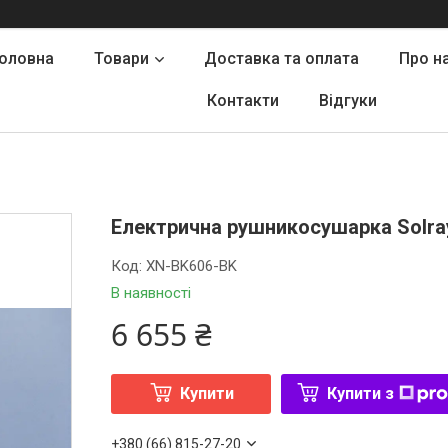
оловна
Товари
Доставка та оплата
Про н
Контакти
Відгуки
Електрична рушникосушарка Solra
Код:
XN-BK606-BK
В наявності
6 655 ₴
Купити
Купити з
+380 (66) 815-27-20