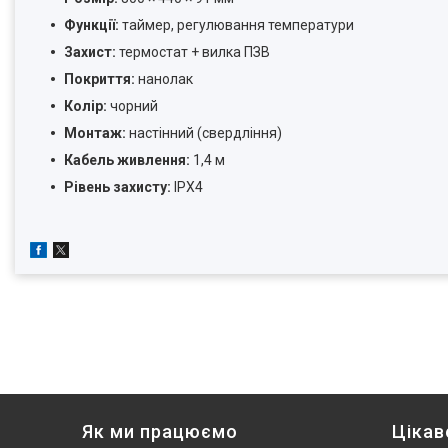
Функції:
таймер, регулювання температури
Захист:
термостат + вилка ПЗВ
Покриття:
нанолак
Колір:
чорний
Монтаж:
настінний (свердління)
Кабель живлення:
1,4 м
Рівень захисту:
IPX4
Як ми працюємо
Цікав