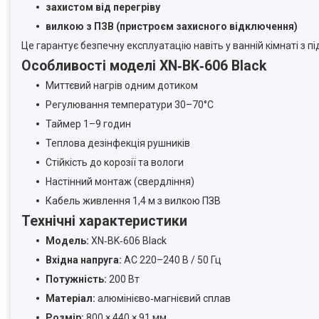
захистом від перегріву
вилкою з ПЗВ (пристроєм захисного відключення)
Це гарантує безпечну експлуатацію навіть у ванній кімнаті з 
Особливості моделі XN‑BK‑606 Black
Миттєвий нагрів одним дотиком
Регулювання температури 30–70°C
Таймер 1–9 годин
Теплова дезінфекція рушників
Стійкість до корозії та вологи
Настінний монтаж (свердління)
Кабель живлення 1,4 м з вилкою ПЗВ
Технічні характеристики
Модель:
XN‑BK‑606 Black
Вхідна напруга:
AC 220–240 В / 50 Гц
Потужність:
200 Вт
Матеріал:
алюмінієво‑магнієвий сплав
Розмір:
800 × 440 × 91 мм