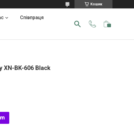
Кошик
ас
Співпраця
y XN-BK-606 Black