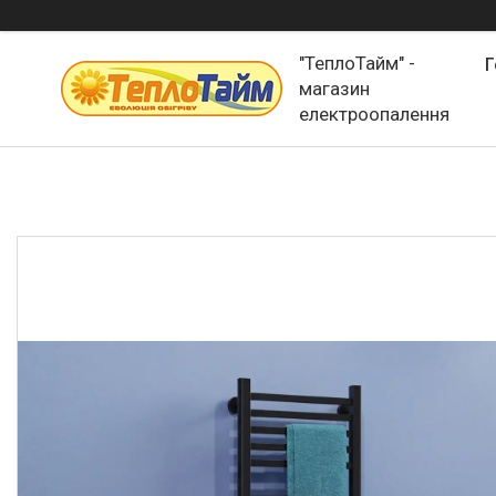
"ТеплоТайм" -
Г
магазин
електроопалення