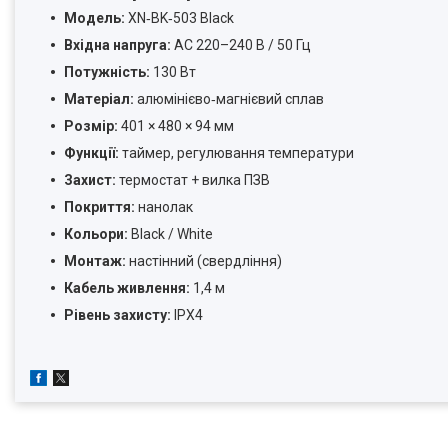
Модель:
XN‑BK‑503 Black
Вхідна напруга:
AC 220–240 В / 50 Гц
Потужність:
130 Вт
Матеріал:
алюмінієво‑магнієвий сплав
Розмір:
401 × 480 × 94 мм
Функції:
таймер, регулювання температури
Захист:
термостат + вилка ПЗВ
Покриття:
нанолак
Кольори:
Black / White
Монтаж:
настінний (свердління)
Кабель живлення:
1,4 м
Рівень захисту:
IPX4