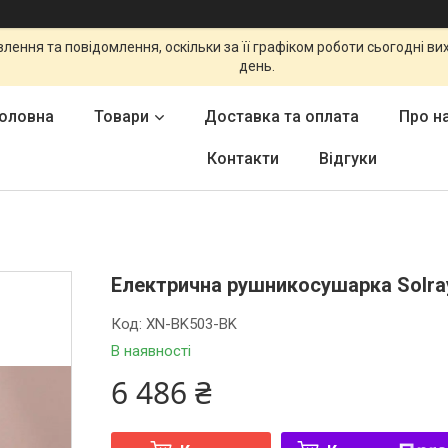
ення та повідомлення, оскільки за її графіком роботи сьогодні в
день.
оловна
Товари
Доставка та оплата
Про н
Контакти
Відгуки
Електрична рушникосушарка Solra
Код:
XN-BK503-BK
В наявності
6 486 ₴