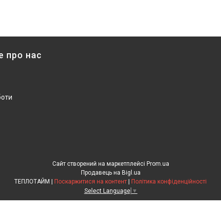
е про нас
боти
Сайт створений на маркетплейсі
Prom.ua
Продавець на Bigl.ua
ТЕПЛОТАЙМ |
Поскаржитися на контент
|
Політика конфіденційності
Select Language
▼