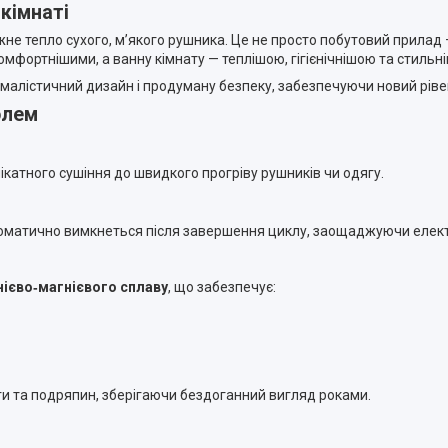
кімнаті
ніжне тепло сухого, м’якого рушника. Це не просто побутовий прилад
комфортнішими, а ванну кімнату — теплішою, гігієнічнішою та стильн
німалістичний дизайн і продуману безпеку, забезпечуючи новий рів
олем
ікатного сушіння до швидкого прогріву рушників чи одягу.
оматично вимкнеться після завершення циклу, заощаджуючи елект
ієво‑магнієвого сплаву
, що забезпечує:
и та подряпин, зберігаючи бездоганний вигляд роками.