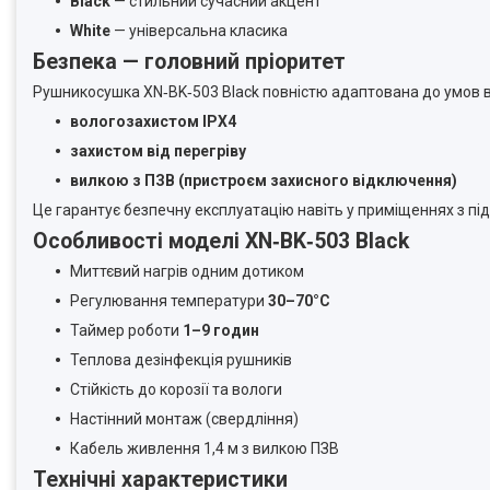
Black
— стильний сучасний акцент
White
— універсальна класика
Безпека — головний пріоритет
Рушникосушка XN‑BK‑503 Black повністю адаптована до умов в
вологозахистом IPX4
захистом від перегріву
вилкою з ПЗВ (пристроєм захисного відключення)
Це гарантує безпечну експлуатацію навіть у приміщеннях з пі
Особливості моделі XN‑BK‑503 Black
Миттєвий нагрів одним дотиком
Регулювання температури
30–70°C
Таймер роботи
1–9 годин
Теплова дезінфекція рушників
Стійкість до корозії та вологи
Настінний монтаж (свердління)
Кабель живлення 1,4 м з вилкою ПЗВ
Технічні характеристики