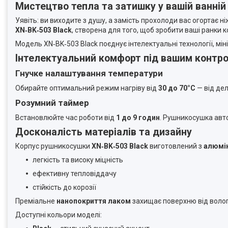
Мистецтво тепла та затишку у вашій ванній 
Уявіть: ви виходите з душу, а замість прохолоди вас огортає 
XN‑BK‑503 Black
, створена для того, щоб зробити ваші ранки 
Модель XN‑BK‑503 Black поєднує інтелектуальні технології, мі
Інтелектуальний комфорт під вашим контр
Гнучке налаштування температури
Обирайте оптимальний режим нагріву від
30 до 70°C
— від дел
Розумний таймер
Встановлюйте час роботи від
1 до 9 годин
. Рушникосушка авт
Досконалість матеріалів та дизайну
Корпус рушникосушки
XN‑BK‑503 Black
виготовлений з
алюмін
легкість та високу міцність
ефективну тепловіддачу
стійкість до корозії
Преміальне
нанопокриття лаком
захищає поверхню від волог
Доступні кольори моделі: