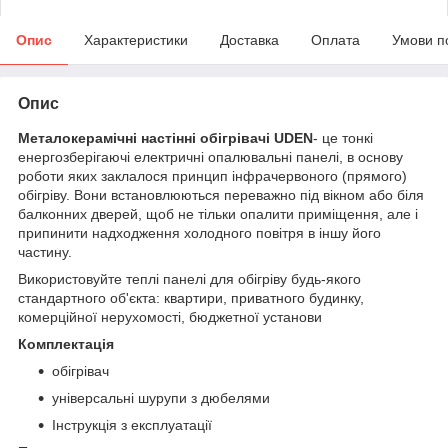
Опис
Характеристики
Доставка
Оплата
Умови п
Опис
Металокерамічні настінні обігрівачі UDEN
- це тонкі
енергозберігаючі електричні опалювальні панелі, в основу
роботи яких заклалося принцип інфрачервоного (прямого)
обігріву. Вони встановлюються переважно під вікном або біля
балконних дверей, щоб не тільки опалити приміщення, але і
припинити надходження холодного повітря в іншу його
частину.
Використовуйте теплі панелі для обігріву будь-якого
стандартного об'єкта: квартири, приватного будинку,
комерційної нерухомості, бюджетної установи
Комплектація
обігрівач
універсальні шурупи з дюбелями
Інструкція з експлуатації