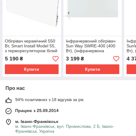
Обігрівач керамічний 550
Інфрачервоний обігрівач
Інфр
Вт, Smart Install Model 55,
Sun Way SWRE-400 (400
Sun
з терморегулятором білий
Вт), (інфрачервона
Вт),
в нерж.корпусі
панель)
пане
5 190
3 199
4 3
₴
₴
Купити
Купити
Про нас
94% позитивних з 18 відгуків за рік
Працює з 25.09.2014
м. Івано-Франківськ
м. Івано-Франківськ, вул. Промислова, 2 Б, Івано-
Франківськ, Україна