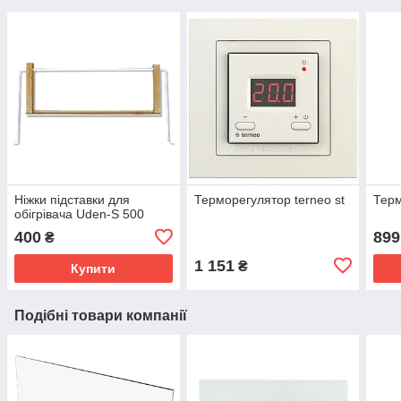
Ніжки підставки для
Терморегулятор terneo st
Терм
обігрівача Uden-S 500
400
899
₴
1 151
₴
Купити
Подібні товари компанії