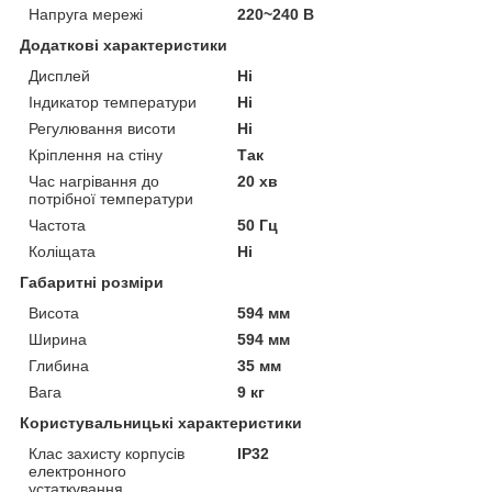
Напруга мережі
220~240 В
Додаткові характеристики
Дисплей
Ні
Індикатор температури
Ні
Регулювання висоти
Ні
Кріплення на стіну
Так
Час нагрівання до
20 хв
потрібної температури
Частота
50 Гц
Коліщата
Ні
Габаритні розміри
Висота
594 мм
Ширина
594 мм
Глибина
35 мм
Вага
9 кг
Користувальницькі характеристики
Клас захисту корпусів
IP32
електронного
устаткування