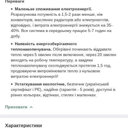
Переваги
Маленьке споживання електроенергії.
Розрахункова потужність в 1,5-2 рази менше, ніж
конвекторів, масляних радіаторів або електрокотлів,
відповідно, і витрата електроенергії знижується на 35-
40%. Вся система в середньому працює 5-7 годин на
добу.
Наявність енергозберігаючого
теплонакопичувача.
Обігрівачі починають віддавати
тепло через 5 хвилин після включення, через 20 хвилин
виходять на робочу температуру, а завдяки
теплонакопичувачу охолоджуються протягом 1,5 год,
продовжуючи випромінювати тепло з нульовою
витратою електроенергії!
Устаткування екологічне,
безпечне (український
сертифікат і РЄ), надійне (гарантія - 5 років), доступні в
різних кольорах, відтінках, стилях і малюнках.
Приховати
Характеристики