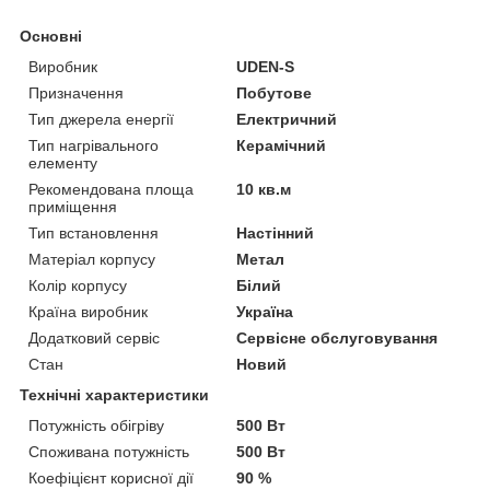
Основні
Виробник
UDEN-S
Призначення
Побутове
Тип джерела енергії
Електричний
Тип нагрівального
Керамічний
елементу
Рекомендована площа
10 кв.м
приміщення
Тип встановлення
Настінний
Матеріал корпусу
Метал
Колір корпусу
Білий
Країна виробник
Україна
Додатковий сервіс
Сервісне обслуговування
Стан
Новий
Технічні характеристики
Потужність обігріву
500 Вт
Споживана потужність
500 Вт
Коефіцієнт корисної дії
90 %