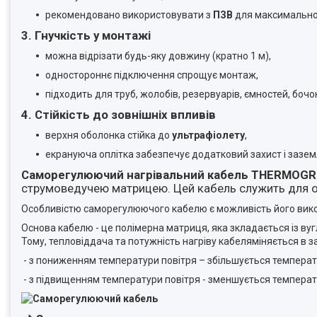
рекомендовано використовувати з
ПЗВ
для максимально
3. Гнучкість у монтажі
можна відрізати будь-яку довжину (кратно 1 м),
одностороннє підключення спрощує монтаж,
підходить для труб, жолобів, резервуарів, ємностей, бочо
4. Стійкість до зовнішніх впливів
верхня оболонка стійка до
ультрафіолету
,
екрануюча оплітка забезпечує додатковий захист і зазем
Саморегулюючий нагрівальний кабель THERMOG
струмоведучею матрицею. Цей кабель служить для обо
Особливістю саморегулюючого кабелю є можливість його викор
Основа кабелю - це полімерна матриця, яка зкладається із ву
Тому, тепловіддача та потужність нагріву кабеляміняється в
- з пониженням температури повітря – збільшується температ
- з підвищенням температури повітря - зменшується температу