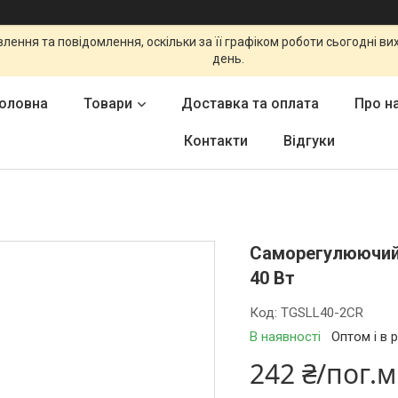
ення та повідомлення, оскільки за її графіком роботи сьогодні в
день.
оловна
Товари
Доставка та оплата
Про н
Контакти
Відгуки
Саморегулюючий
40 Вт
Код:
TGSLL40-2CR
В наявності
Оптом і в 
242 ₴/пог.м