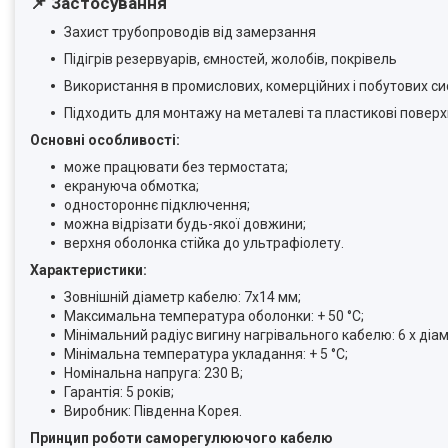
📌 Застосування
Захист трубопроводів від замерзання
Підігрів резервуарів, ємностей, жолобів, покрівель
Використання в промислових, комерційних і побутових с
Підходить для монтажу на металеві та пластикові поверх
Основні особливості:
може працювати без термостата;
екрануюча обмотка;
одностороннє підключення;
можна відрізати будь-якої довжини;
верхня оболонка стійка до ультрафіолету.
Характеристики:
Зовнішній діаметр кабелю: 7х14 мм;
Максимальна температура оболонки: + 50 °С;
Мінімальний радіус вигину нагрівального кабелю: 6 х діа
Мінімальна температура укладання: + 5 °С;
Номінальна напруга: 230 В;
Гарантія: 5 років;
Виробник: Південна Корея.
Принцип роботи саморегулюючого кабелю