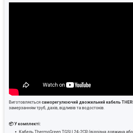
Виготовляється
саморегулюючий двожиль
ний
кабель THE
замерзанням труб, дахів, відливів та водостоків.
📦 У комплекті:
Кабель ThermoGreen TGSLL24-2CR (відрізна довжина або