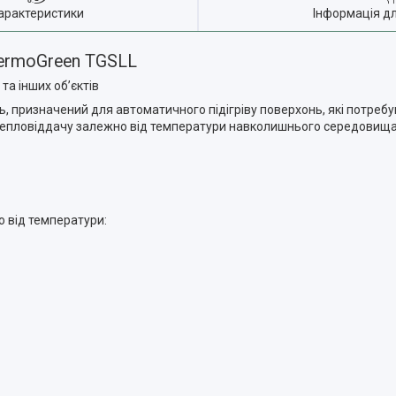
арактеристики
Інформація д
ermoGreen TGSLL
та інших об’єктів
призначений для автоматичного підігріву поверхонь, які потребую
є тепловіддачу залежно від температури навколишнього середовища
о від температури: