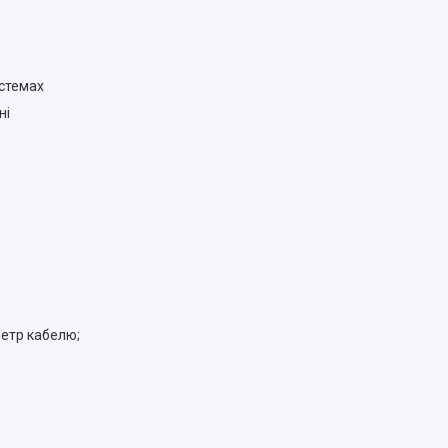
истемах
ні
метр кабелю;