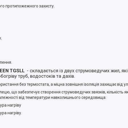
го протипожежного захисту.
к.
лення.
REEN TGSLL
- складається із двух струмоведучих жил, як
гріву труб, водостоків та дахів.
истання без термостата, а міцна зовнішня ізоляція захищає від у
глецю, що забезпечує створення струмоведучих звязків, кількість я
 залежності від температури навколишнього середовища:
ура нагріву
ра нагріву.