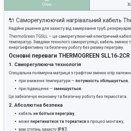
Опис
Х
🔌 Саморегулюючий нагрівальний кабель Th
Надійне рішення для захисту від замерзання труб, резервуарів 
ThermoGreen TGSLL — це саморегулюючий електричний кабель, 
температур. Завдяки технології саморегуляції, кабель зміню
енергоефективну та безпечну роботу без ризику перегріву.
Основні переваги THERMOGREEN SLL16‑2CR
1. Саморегулююча технологія
Спеціальна полімерна матриця з графітом змінює опір залежн
при зниженні температури —
потужність збільшується
,
при підвищенні —
зменшується
.
Це забезпечує економну та безпечну роботу без термостата.
2. Абсолютна безпека
кабель
не боїться перегріву
,
може
перетинатися та торкатися
в процесі монтажу,
має ступінь захисту
IPX7
,