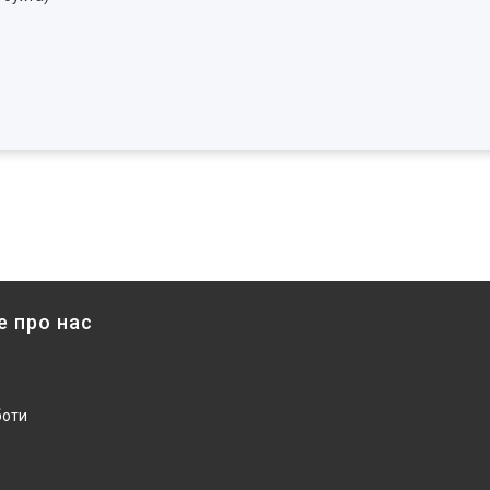
е про нас
боти