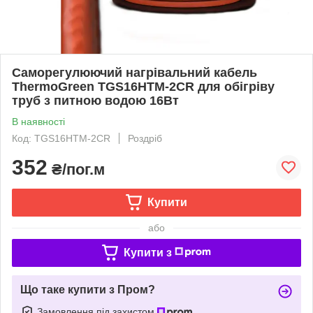
Саморегулюючий нагрівальний кабель
ThermoGreen TGS16HTM-2CR для обігріву
труб з питною водою 16Вт
В наявності
Код: TGS16HTM-2CR
Роздріб
352
₴/пог.м
Купити
або
Купити з
Що таке купити з Пром?
Замовлення під захистом