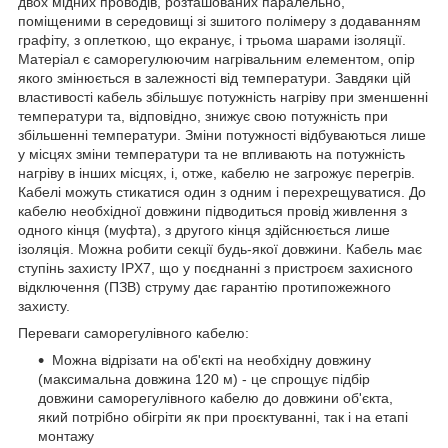
двох мідних проводів, розташованих паралельно,
поміщеними в середовищі зі зшитого полімеру з додаванням
графіту, з оплеткою, що екранує, і трьома шарами ізоляції.
Матеріал є саморегулюючим нагрівальним елементом, опір
якого змінюється в залежності від температури. Завдяки цій
властивості кабель збільшує потужність нагріву при зменшенні
температури та, відповідно, знижує свою потужність при
збільшенні температури. Зміни потужності відбуваються лише
у місцях зміни температури та не впливають на потужність
нагріву в інших місцях, і, отже, кабелю не загрожує перегрів.
Кабелі можуть стикатися один з одним і перехрещуватися. До
кабелю необхідної довжини підводиться провід живлення з
одного кінця (муфта), з другого кінця здійснюється лише
ізоляція. Можна робити секції будь-якої довжини. Кабель має
ступінь захисту IPX7, що у поєднанні з пристроєм захисного
відключення (ПЗВ) струму дає гарантію протипожежного
захисту.
Переваги саморегулівного кабелю:
Можна відрізати на об'єкті на необхідну довжину
(максимальна довжина 120 м) - це спрощує підбір
довжини саморегулівного кабелю до довжини об'єкта,
який потрібно обігріти як при проєктуванні, так і на етапі
монтажу