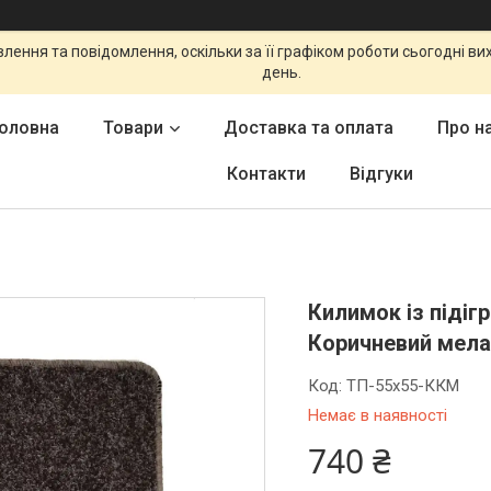
ення та повідомлення, оскільки за її графіком роботи сьогодні в
день.
оловна
Товари
Доставка та оплата
Про н
Контакти
Відгуки
Килимок із підіг
Коричневий мел
Код:
ТП-55х55-ККМ
Немає в наявності
740 ₴