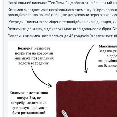
Нагрівальний килимок "ТепЛесик" це абсолютно безпечний та ек
Килимок складається з нагрівального елементу- інфрачервона
розподіляє тепло по всій площі, не допускаючи перегрів килимк
Усередині килимка розміщена тепловідбиваюча підкладка, яка 
Визначити де «низ», а де «верх» можна за допомогою бірки. Б
Поверхня килимка нагрівається до 45 градусів (в залежності