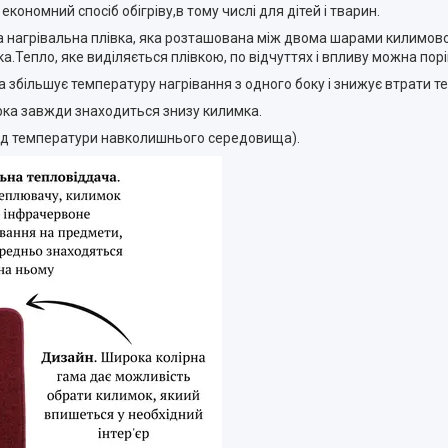
ономний спосіб обігріву,в тому числі для дітей і тварин.
 нагрівальна плівка, яка розташована між двома шарами килимовог
а.Тепло, яке виділяється плівкою, по відчуттях і впливу можна пор
збільшує температуру нагрівання з одного боку і знижує втрати те
ірка завжди знаходиться знизу килимка.
 від температури навколишнього середовища).