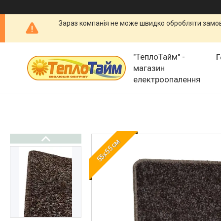
Зараз компанія не може швидко обробляти замовл
"ТеплоТайм" -
Г
магазин
електроопалення
55х55 см