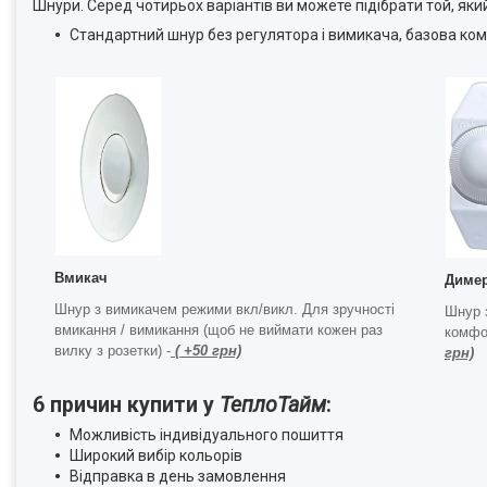
Шнури. Серед чотирьох варіантів ви можете підібрати той, який
Стандартний шнур без регулятора і вимикача, базова ко
Вмикач
Диме
Шнур з вимикачем режими вкл/викл. Для зручності
Шнур 
вмикання / вимикання (щоб не виймати кожен раз
комфо
вилку з розетки) -
( +50 грн)
грн)
6 причин купити у
ТеплоТайм
:
Можливість індивідуального пошиття
Широкий вибір кольорів
Відправка в день замовлення