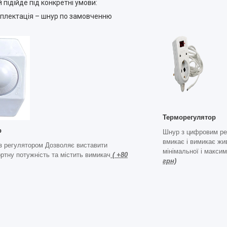
 підійде під конкретні умови:
мплектація – шнур по замовченню
Терморегулятор
р
Шнур з цифровим ре
вмикає і вимикає жи
з регулятором Дозволяє виставити
мінімальної і макси
ртну потужність та містить вимикач
( +80
грн)