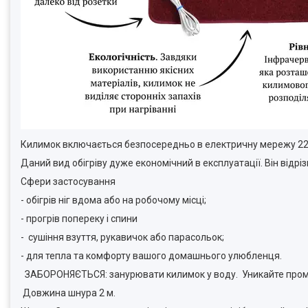
Килимок включається безпосередньо в електричну мережу 22
Даний вид обігріву дуже економічний в експлуатації. Він відр
Сфери застосування
- обігрів ніг вдома або на робочому місці;
- прогрів попереку і спини
- сушіння взуття, рукавичок або парасольок;
- для тепла та комфорту вашого домашнього улюбленця.
ЗАБОРОНЯЄТЬСЯ: занурювати килимок у воду. Уникайте про
Довжина шнура 2 м.