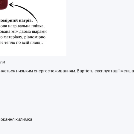
0В.
ізняється низьким енергоспоживанням. Вартість експлуатації менша
мокання килимка