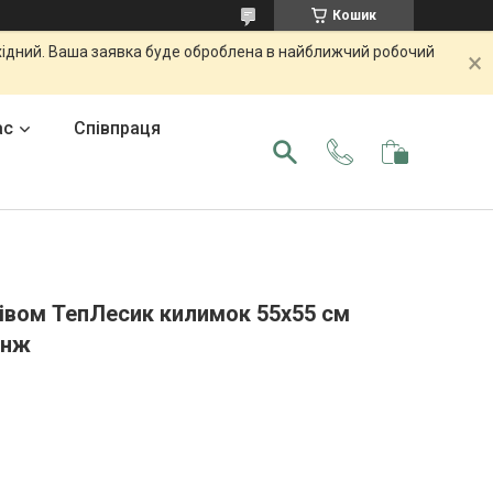
Кошик
ихідний. Ваша заявка буде оброблена в найближчий робочий
ас
Співпраця
рівом ТепЛесик килимок 55х55 см
анж