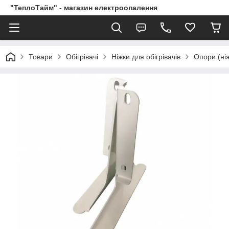
"ТеплоТайм" - магазин електроопалення
Товари
Обігрівачі
Ніжки для обігрівачів
Опори (ні