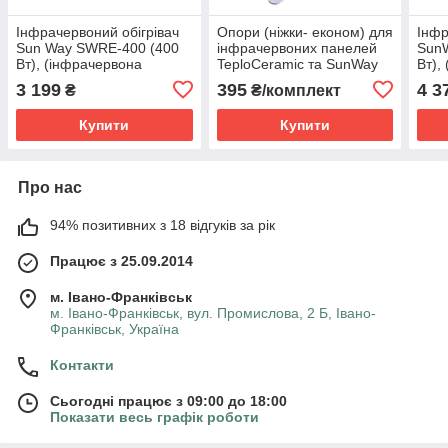
Інфрачервоний обігрівач
Опори (ніжки- економ) для
Інфр
Sun Way SWRE-400 (400
інфрачервоних панелей
Sun
Вт), (інфрачервона
TeploCeramic та SunWay
Вт),
панель)
Білий
пане
3 199
395
4 3
₴
₴/комплект
Купити
Купити
Про нас
94% позитивних з 18 відгуків за рік
Працює з 25.09.2014
м. Івано-Франківськ
м. Івано-Франківськ, вул. Промислова, 2 Б, Івано-
Франківськ, Україна
Контакти
Сьогодні працює з 09:00 до 18:00
Показати весь графік роботи