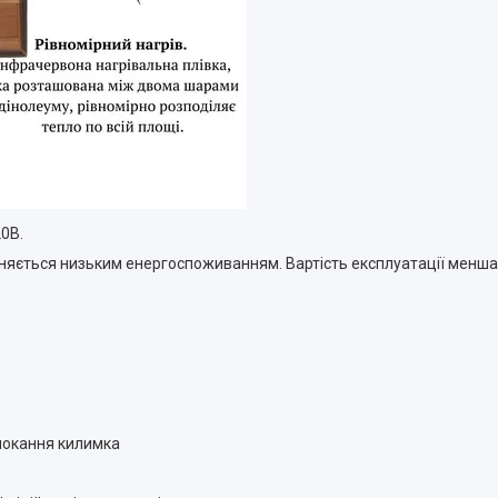
0В.
ізняється низьким енергоспоживанням. Вартість експлуатації менша
мокання килимка