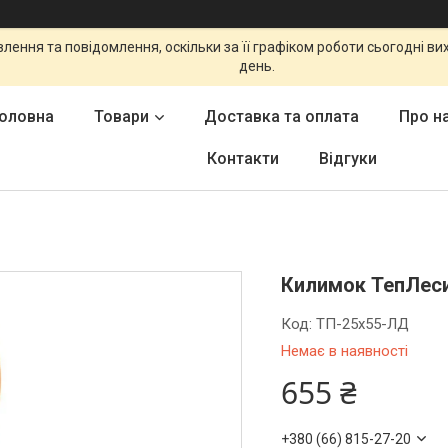
ення та повідомлення, оскільки за її графіком роботи сьогодні в
день.
оловна
Товари
Доставка та оплата
Про н
Контакти
Відгуки
Килимок ТепЛеси
Код:
ТП-25х55-ЛД
Немає в наявності
655 ₴
+380 (66) 815-27-20