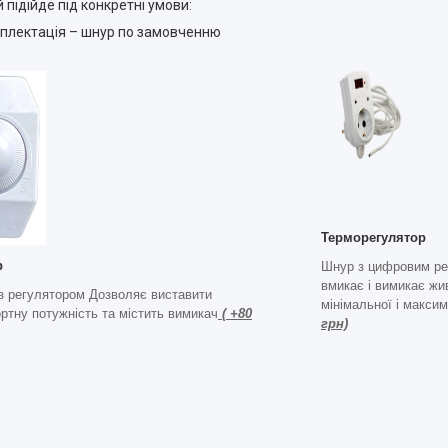
 підійде під конкретні умови:
мплектація – шнур по замовченню
Терморегулятор
р
Шнур з цифровим ре
вмикає і вимикає жи
з регулятором Дозволяє виставити
мінімальної і макси
ртну потужність та містить вимикач
( +80
грн)