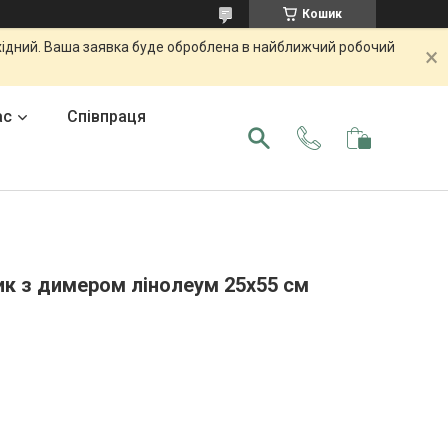
Кошик
ихідний. Ваша заявка буде оброблена в найближчий робочий
ас
Співпраця
к з димером лінолеум 25х55 см