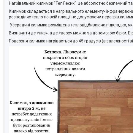
Нагрівальний килимок "ТепЛесик" це абсолютно безпечний та ек
Килимок складається з нагрівального елементу- інфрачервона
розподіляє тепло по всій площі, не допускаючи перегрів килимк
Усередині килимка розміщена тепловідбиваюча підкладка, яка 
Визначити де «низ», а де «верх» можна за допомогою бірки. Б
Поверхня килимка нагрівається до 45 градусів (в залежності