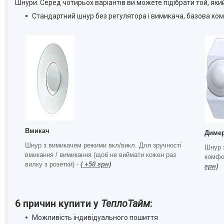
Шнури. Серед чотирьох варіантів ви можете підібрати той, який
Стандартний шнур без регулятора і вимикача, базова ко
Вмикач
Диме
Шнур з вимикачем режими вкл/викл. Для зручності
Шнур 
вмикання / вимикання (щоб не виймати кожен раз
комфо
вилку з розетки) -
( +50 грн)
грн)
6 причин купити у
ТеплоТайм
:
Можливість індивідуального пошиття