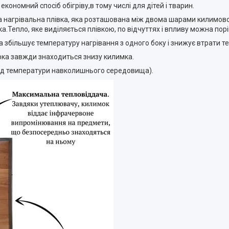
ономний спосіб обігріву,в тому числі для дітей і тварин.
 нагрівальна плівка, яка розташована між двома шарами килимовог
а.Тепло, яке виділяється плівкою, по відчуттях і впливу можна пор
збільшує температуру нагрівання з одного боку і знижує втрати те
ірка завжди знаходиться знизу килимка.
 від температури навколишнього середовища).