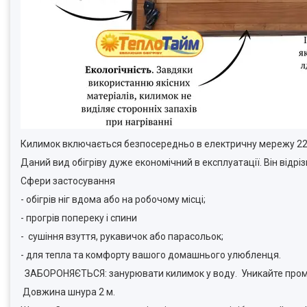
Килимок включається безпосередньо в електричну мережу 22
Даний вид обігріву дуже економічний в експлуатації. Він відр
Сфери застосування
- обігрів ніг вдома або на робочому місці;
- прогрів попереку і спини
- сушіння взуття, рукавичок або парасольок;
- для тепла та комфорту вашого домашнього улюбленця.
ЗАБОРОНЯЄТЬСЯ: занурювати килимок у воду. Уникайте про
Довжина шнура 2 м.