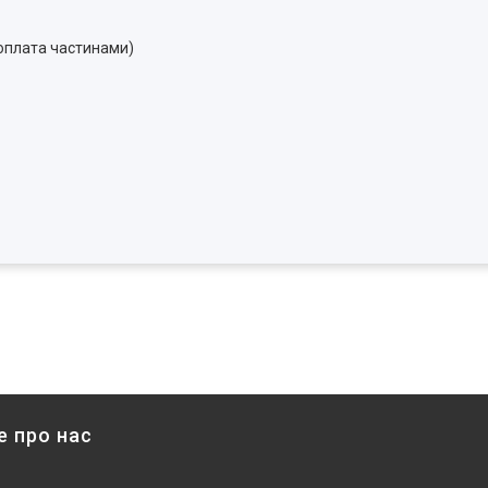
 оплата частинами)
е про нас