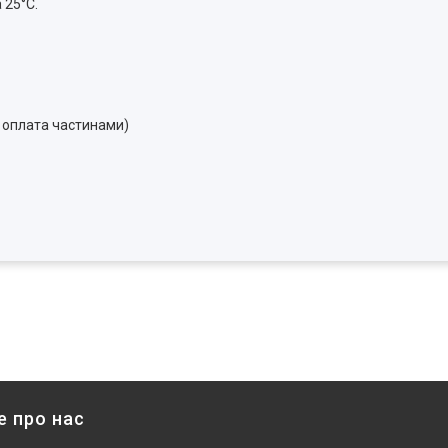
 25°С.
, оплата частинами)
е про нас