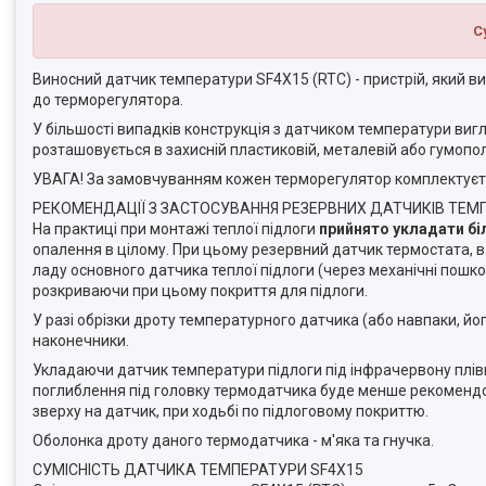
С
Виносний датчик температури SF4X15 (RTC) - пристрій, який в
до терморегулятора.
У більшості випадків конструкція з датчиком температури вигл
розташовується в захисній пластиковій, металевій або гумоп
УВАГА! За замовчуванням кожен терморегулятор комплектуєт
РЕКОМЕНДАЦІЇ З ЗАСТОСУВАННЯ РЕЗЕРВНИХ ДАТЧИКІВ ТЕМ
На практиці при монтажі теплої підлоги
прийнято укладати б
опалення в цілому. При цьому резервний датчик термостата, в 
ладу основного датчика теплої підлоги (через механічні пошк
розкриваючи при цьому покриття для підлоги.
У разі обрізки дроту температурного датчика (або навпаки, й
наконечники.
Укладаючи датчик температури підлоги під інфрачервону плівку
поглиблення під головку термодатчика буде менше рекомендован
зверху на датчик, при ходьбі по підлоговому покриттю.
Оболонка дроту даного термодатчика - м'яка та гнучка.
СУМІСНІСТЬ ДАТЧИКА ТЕМПЕРАТУРИ SF4X15