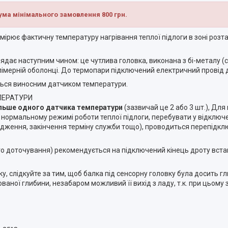
ума мінімального замовлення 800 грн.
имірює фактичну температуру нагрівання теплої підлоги в зоні роз
ядає наступним чином: це чутлива головка, виконана з бі-металу (
олімерній оболонці. До термопари підключений електричний провід
ься виносним датчиком температури.
ПЕРАТУРИ
ільше одного датчика температури
(зазвичай це 2 або 3 шт.), Для
нормальному режимі роботи теплої підлоги, перебувати у відключен
одження, закінчення терміну служби тощо), проводиться перепідкл
ого доточування) рекомендується на підключений кінець дроту встан
, слідкуйте за тим, щоб балка під сенсорну головку була досить гл
ої глибини, незабаром можливий її вихід з ладу, т.к. при цьому з