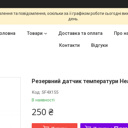
ення та повідомлення, оскільки за її графіком роботи сьогодні в
день.
оловна
Товари
Доставка та оплата
Про н
Контакти
Відгуки
Резервний датчик температури Hea
Код:
SF4X155
В наявності
250 ₴