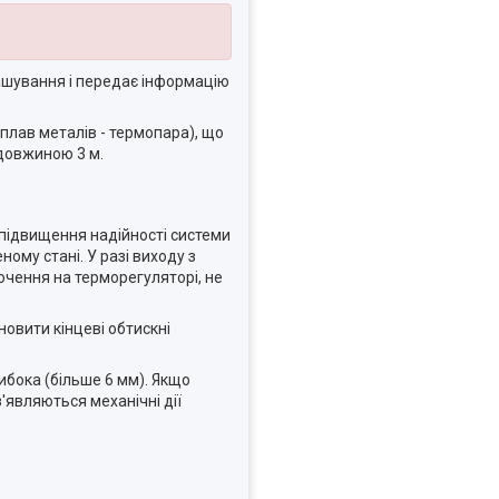
ташування і передає інформацію
сплав металів - термопара), що
 довжиною 3 м.
 підвищення надійності системи
ому стані. У разі виходу з
ючення на терморегуляторі, не
овити кінцеві обтискні
ибока (більше 6 мм). Якщо
'являються механічні дії