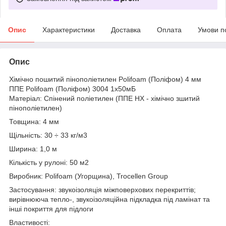
Опис
Характеристики
Доставка
Оплата
Умови п
Опис
Хімічно пошитий пінополіетилен Polifoam (Поліфом) 4 мм
ППЕ Polifoam (Поліфом) 3004 1х50мБ
Матеріал: Спінений поліетилен (ППЕ НХ - хімічно зшитий
пінополіетилен)
Товщина: 4 мм
Щільність: 30 ÷ 33 кг/м3
Ширина: 1,0 м
Кількість у рулоні: 50 м2
Виробник: Polifoam (Угорщина), Trocellen Group
Застосування: звукоізоляція міжповерхових перекриттів;
вирівнююча тепло-, звукоізоляційна підкладка під ламінат та
інші покриття для підлоги
Властивості: