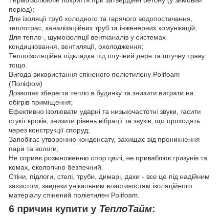
період);
Для ізоляції труб холодного та гарячого водопостачання,
теплотрас, каналізаційних труб та інженерних комунікацій;
Для тепло-, шумоізоляції вентканалів у системах
кондиціювання, вентиляції, охолодження;
Теплоізоляційна підкладка під штучний дерн та штучну траву
тощо.
Вигода використання спіненого поліетилену Polifoam
(Поліфом)
Дозволяє зберегти тепло в будинку та знизити витрати на
обігрів приміщення;
Ефективно ізолювати ударні та низькочастотні звуки, гасити
стукіт кроків, знизити рівень вібрації та звуків, що проходять
через конструкції споруд;
Запобігає утворенню конденсату, захищає від проникнення
пари та вологи;
Не сприяє розмноженню спор цвілі, не приваблює гризунів та
комах, екологічно безпечний.
Стіни, підлоги, стелі, труби, димарі, дахи - все це під надійним
захистом, завдяки унікальним властивостям ізоляційного
матеріалу спінений поліетилен Polifoam.
6 причин купити у
ТеплоТайм
: