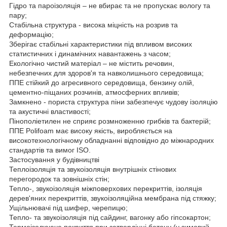
Гідро та пароізоляція – не вбирає та не пропускає вологу та
пару;
Стабільна структура - висока міцність на розрив та
деформацію;
Зберігає стабільні характеристики під впливом високих
статистичних і динамічних навантажень з часом;
Екологічно чистий матеріал – не містить речовин,
небезпечних для здоров'я та навколишнього середовища;
ППЕ стійкий до агресивного середовища, бензину олій,
цементно-піщаних розчинів, атмосферних впливів;
Замкнено - пориста структура піни забезпечує чудову ізоляцію
та акустичні властивості;
Пінополіетилен не сприяє розмноженню грибків та бактерій;
ППЕ Polifoam має високу якість, виробляється на
високотехнологічному обладнанні відповідно до міжнародних
стандартів та вимог ISO.
Застосування у будівництві
Теплоізоляція та звукоізоляція внутрішніх стінових
перегородок та зовнішніх стін;
Тепло-, звукоізоляція міжповерхових перекриттів, ізоляція
дерев'яних перекриттів, звукоізоляційна мембрана під стяжку;
Ущільнювачі під шифер, черепицю;
Тепло- та звукоізоляція під сайдинг, вагонку або гіпсокартон;
Термоізолююче покриття при затвердінні бетону (у зимовий