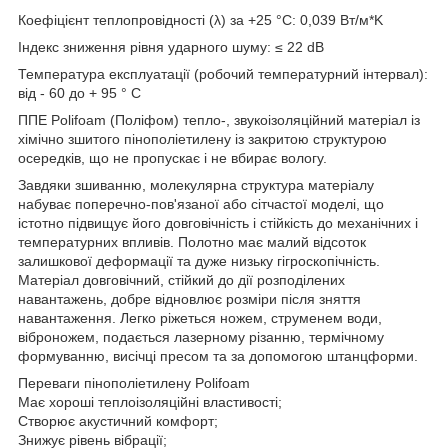
Коефіцієнт теплопровідності (λ) за +25 °C: 0,039 Вт/м*K
Індекс зниження рівня ударного шуму: ≤ 22 dB
Температура експлуатації (робочий температурний інтервал):
від - 60 до + 95 ° C
ППЕ Polifoam (Поліфом) тепло-, звукоізоляційний матеріал із
хімічно зшитого пінополіетилену із закритою структурою
осередків, що не пропускає і не вбирає вологу.
Завдяки зшиванню, молекулярна структура матеріалу
набуває поперечно-пов'язаної або сітчастої моделі, що
істотно підвищує його довговічність і стійкість до механічних і
температурних впливів. Полотно має малий відсоток
залишкової деформації та дуже низьку гігроскопічність.
Матеріал довговічний, стійкий до дії розподілених
навантажень, добре відновлює розміри після зняття
навантаження. Легко ріжеться ножем, струменем води,
віброножем, подається лазерному різанню, термічному
формуванню, висічці пресом та за допомогою штанцформи.
Переваги пінополіетилену Polifoam
Має хороші теплоізоляційні властивості;
Створює акустичний комфорт;
Знижує рівень вібрації;