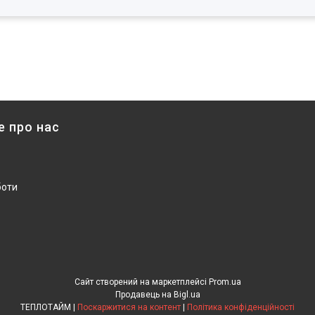
е про нас
боти
Сайт створений на маркетплейсі
Prom.ua
Продавець на Bigl.ua
ТЕПЛОТАЙМ |
Поскаржитися на контент
|
Політика конфіденційності