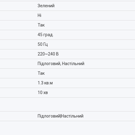
Зелений
Ні
Так
45 град.
50 Гц
220~240 В
Підлоговий, Настільний
Так
1.3 кв.м
10 хв
Підлоговий|Настільний