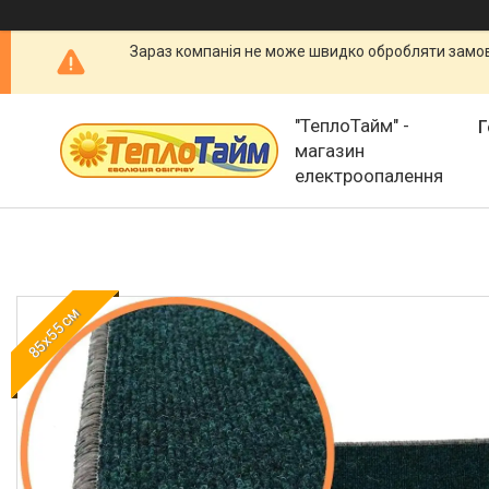
Зараз компанія не може швидко обробляти замовл
"ТеплоТайм" -
Г
магазин
електроопалення
85х55 см