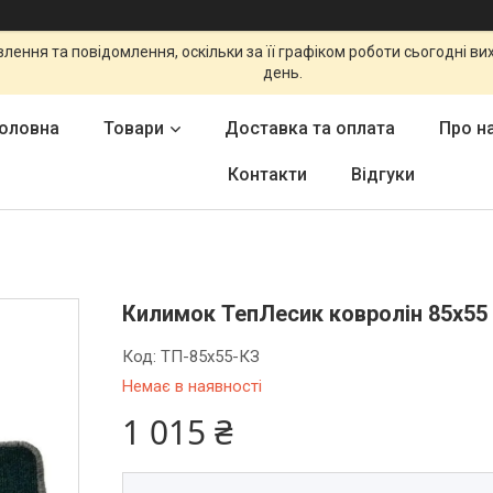
ення та повідомлення, оскільки за її графіком роботи сьогодні в
день.
оловна
Товари
Доставка та оплата
Про н
Контакти
Відгуки
Килимок ТепЛесик ковролін 85х55
Код:
ТП-85х55-КЗ
Немає в наявності
1 015 ₴