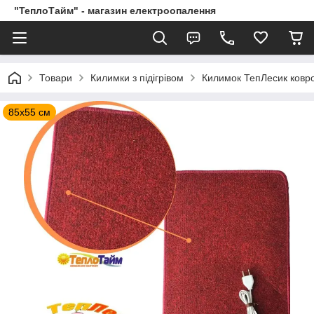
"ТеплоТайм" - магазин електроопалення
Товари
Килимки з підігрівом
Килимок ТепЛесик ковро
85х55 см