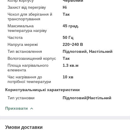
Колір корпусу
Червоний
Захист від перегріву
Ні
Чохол для зберігання й
Так
транспортування
Максимальна
45 град.
температура нагріву
Частота
50 Гц
Напруга мережі
220~240 В
Тип встановлення
Підлоговий, Настільний
Вологозахищений корпус
Так
Площа нагрівального
1.3 кв.м
елемента
Час нагрівання до
10 хв
потрібної температури
Користувальницькі характеристики
Тип установки
Підлоговий|Настільний
Приховати
Умови доставки