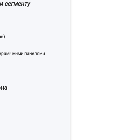
м сегменту
ів)
керамічними панелями
она