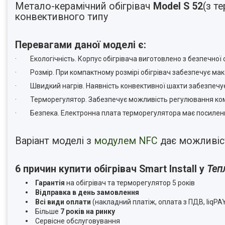
Метало-керамічний обігрівач
Model S 52
(з т
конвективного типу
Перевагами даної моделі є:
· Екологічність. Корпус обігрівача виготовлено з безпечної ст
· Розмір. При компактному розмірі обігрівач забезпечує макс
· Швидкий нагрів. Наявність конвективної шахти забезпечує
· Терморегулятор. Забезпечує можливість регулювання ко
· Безпека. Електронна плата терморегулятора має посилений
Варіант моделі з
модулем
NFC
дає можливі
6 причин купити обігрівач Smart Install у
Теп
Гарантія
на обігрівач та терморегулятор 5 років
Відправка в день замовлення
Всі види оплати
(накладний платіж, оплата з ПДВ, liqPA
Більше
7 років на ринку
Сервісне обслуговування