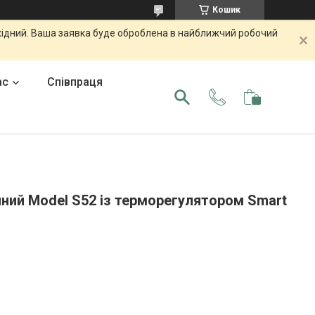
Кошик
ихідний. Ваша заявка буде оброблена в найближчий робочий
ас
Співпраця
чний Model S52 із терморегулятором Smart