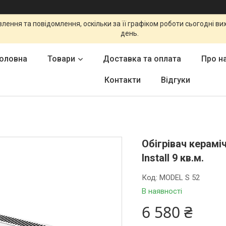
ення та повідомлення, оскільки за її графіком роботи сьогодні в
день.
оловна
Товари
Доставка та оплата
Про н
Контакти
Відгуки
Обігрівач керамі
Install 9 кв.м.
Код:
MODEL S 52
В наявності
6 580 ₴