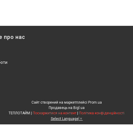
е про нас
боти
Сайт створений на маркетплейсі
Prom.ua
Продавець на Bigl.ua
ТЕПЛОТАЙМ |
Поскаржитися на контент
|
Політика конфіденційності
Select Language
▼