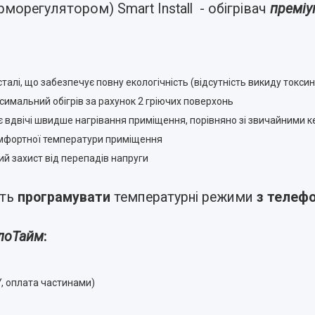
ерморегулятором) Smart Install - обігрівач
преміу
алі, що забезпечує повну екологічність (відсутність викиду токсин
имальний обігрів за рахунок 2 гріючих поверхонь
 вдвічі швидше нагрівання приміщення, порівняно зі звичайними 
мфортної температури приміщення
 захист від перепадів напруги
сть
програмувати
температурні режими
з телеф
лоТайм
:
Y, оплата частинами)