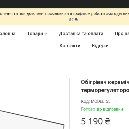
ення та повідомлення, оскільки за її графіком роботи сьогодні в
день.
оловна
Товари
Доставка та оплата
Про н
Контакти
Відгуки
Обігрівач кераміч
терморегуляторо
Код:
MODEL 55
Готово до відправки
5 190 ₴