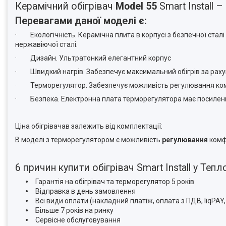
Керамічний обігрівач
Model 55
Smart Install 
Перевагами даної моделі є:
· Екологічність. Керамічна плита в корпусі з безпечної сталі 
нержавіючої сталі.
· Дизайн. Ультратонкий елегантний корпус
· Швидкий нагрів. Забезпечує максимальний обігрів за рахуно
· Терморегулятор. Забезпечує можливість регулювання ко
· Безпека. Електронна плата терморегулятора має посилений
Ціна обігрівачав залежить від комплектації:
В моделі з терморегулятором є можливість
регулювання
комф
6 причин купити обігрівач Smart Install у Теп
Гарантія на обігрівач та терморегулятор 5 років
Відправка в день замовлення
Всі види оплати (накладний платіж, оплата з ПДВ, liqPAY
Більше 7 років на ринку
Сервісне обслуговування