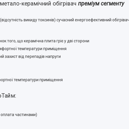
– метало-керамічний обігрівач
преміум сегменту
(відсутність викиду токсинів) сучасний енергоефективний обігрівач 
к того, що керамічна плита гріє у дві сторони
мфортної температури приміщення
 захист від перепадів напруги
ортної температури приміщення
лоТайм:
, оплата частинами)