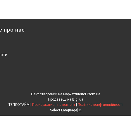
е про нас
боти
Сайт створений на маркетплейсі
Prom.ua
Продавець на Bigl.ua
ТЕПЛОТАЙМ |
Поскаржитися на контент
|
Політика конфіденційності
Select Language
▼