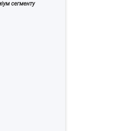
міум
сегменту