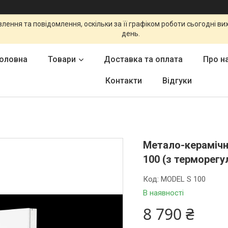
ення та повідомлення, оскільки за її графіком роботи сьогодні в
день.
оловна
Товари
Доставка та оплата
Про н
Контакти
Відгуки
Метало-керамічни
100 (з терморегул
Код:
MODEL S 100
В наявності
8 790 ₴