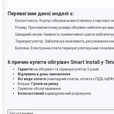
Перевагами даної моделі є:
· Екологічність. Корпус обігрівача виготовлено з харчової не
· Розмір. При компактному розмірі обігрівач забезпечує макс
· Швидкий нагрів. Наявність конвективної шахти забезпечує
· Терморегулятор. Забезпечує можливість регулювання ко
· Безпека. Електронна плата терморегулятора має посилений
6 причин купити обігрівач Smart Install у
Теп
Гарантія
на обігрівач та терморегулятор 5 років
Відправка в день замовлення
Всі види оплати
(накладний платіж, оплата з ПДВ, liqPA
Більше
7 років на ринку
Сервісне обслуговування
Безкоштовний
індивідуальний розрахунок
Тип установки