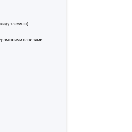
киду токсинів)
керамічними панелями